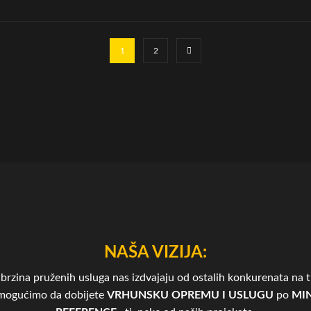
1
2
NAŠA VIZIJA:
brzina pruženih usluga nas izdvajaju od ostalih konkurenata na tr
omogućimo da dobijete
VRHUNSKU OPREMU I USLUGU
po
MIN