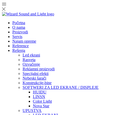
Početna
O nama
Proizvodi
Servis
Najam opreme
Reference
Rešenja
Led ekrani
Rasveta
Ozvučenje
Reklamni proizvodi
Specijalni efekti
Nebeski šarači
Konstrukcije-bine
SOFTWERI ZA LED EKRANE / DISPLEJE
HUIDU
LINSN
Color Light
Nova Star
UPUSTVA