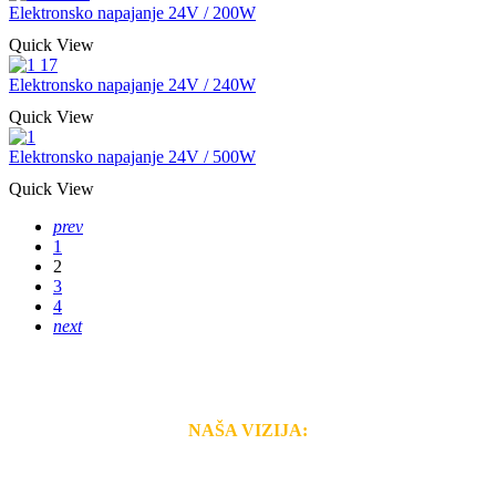
Elektronsko napajanje 24V / 200W
Quick View
Elektronsko napajanje 24V / 240W
Quick View
Elektronsko napajanje 24V / 500W
Quick View
prev
1
2
3
4
next
NAŠA VIZIJA:
Naša rešenja, ekonomičnost, kvalitet i brzina pruženih