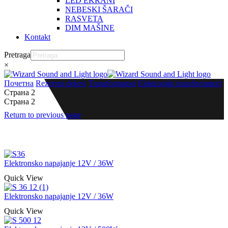
LED EKRANI
NEBESKI ŠARAČI
RASVETA
DIM MAŠINE
Kontakt
Pretraga
×
Почетна
Rezervni delovi
Transformatori
Elektronski transformatori
Страна 2
Страна 2
Return to previous page
Elektronsko napajanje 12V / 36W
Quick View
Elektronsko napajanje 12V / 36W
Quick View