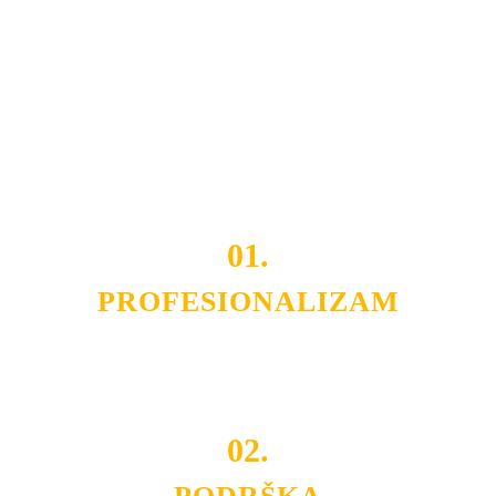
usluga nas izdvajaju od ostalih konkurenata na tržištu.
Razvijamo se i fleksibilni smo na promene tržišta. Tu
smo da i Vama omogućimo da dobijete
VRHUNSKU
OPREMU I USLUGU
po
MINIMALNOJ CENI.
Do tada pogledajte
REFERENCE
, tj. neke od naših
projekata.
01.
PROFESIONALIZAM
Budite i Vi deo prezadovoljnih klijenata sa kojima smo
ostvarili saradnju i održavamo profesionalizam i
poslovnost.
02.