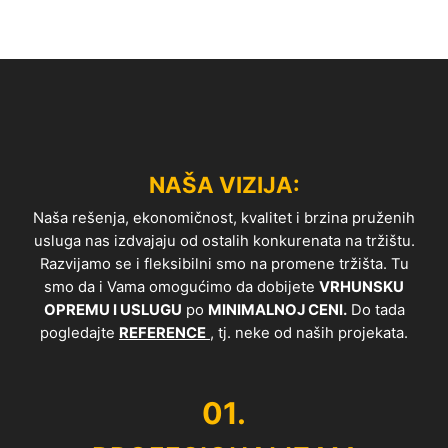
NAŠA VIZIJA:
Naša rešenja, ekonomičnost, kvalitet i brzina pruženih
usluga nas izdvajaju od ostalih konkurenata na tržištu.
Razvijamo se i fleksibilni smo na promene tržišta. Tu
smo da i Vama omogućimo da dobijete
VRHUNSKU
OPREMU I USLUGU
po
MINIMALNOJ CENI.
Do tada
pogledajte
REFERENCE
, tj. neke od naših projekata.
01.