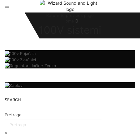
Return to previous page
Home
100V sistemi
SEARCH
Pretraga
×