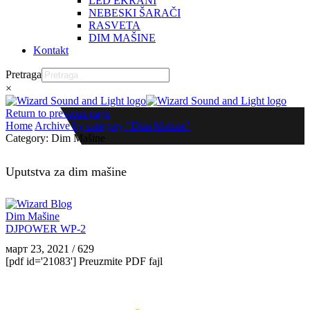
LED EKRANI
NEBESKI ŠARAČI
RASVETA
DIM MAŠINE
Kontakt
Pretraga
×
Return to previous page
Home
Archive by category "Dim Mašine"
Category: Dim Mašine
Uputstva za dim mašine
Dim Mašine
DJPOWER WP-2
март 23, 2021
/
629
[pdf id='21083'] Preuzmite PDF fajl