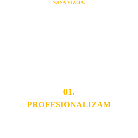
NAŠA VIZIJA:
Naša rešenja, ekonomičnost, kvalitet i brzina pruženih
usluga nas izdvajaju od ostalih konkurenata na tržištu.
Razvijamo se i fleksibilni smo na promene tržišta. Tu
smo da i Vama omogućimo da dobijete
VRHUNSKU
OPREMU I USLUGU
po
MINIMALNOJ CENI.
Do tada pogledajte
REFERENCE
, tj. neke od naših
projekata.
01.
PROFESIONALIZAM
Budite i Vi deo prezadovoljnih klijenata sa kojima smo
ostvarili saradnju i održavamo profesionalizam i
poslovnost.