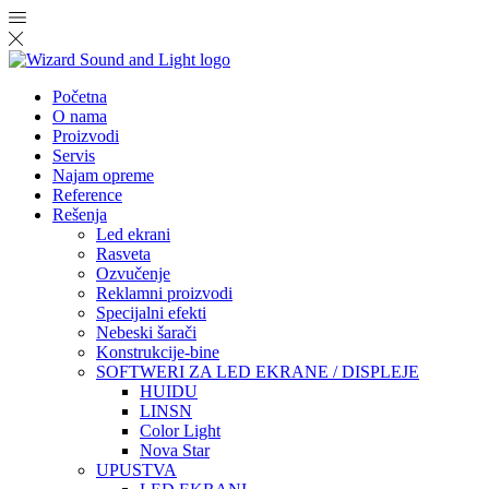
Početna
O nama
Proizvodi
Servis
Najam opreme
Reference
Rešenja
Led ekrani
Rasveta
Ozvučenje
Reklamni proizvodi
Specijalni efekti
Nebeski šarači
Konstrukcije-bine
SOFTWERI ZA LED EKRANE / DISPLEJE
HUIDU
LINSN
Color Light
Nova Star
UPUSTVA