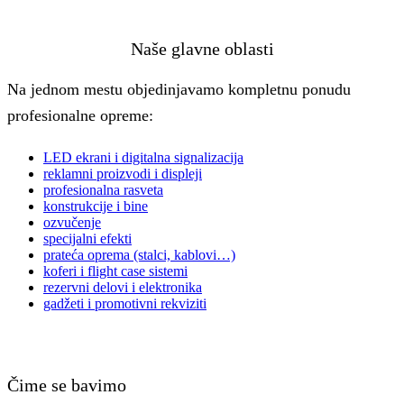
Naše glavne oblasti
Na jednom mestu objedinjavamo kompletnu ponudu
profesionalne opreme:
LED ekrani i digitalna signalizacija
reklamni proizvodi i displeji
profesionalna rasveta
konstrukcije i bine
ozvučenje
specijalni efekti
prateća oprema (stalci, kablovi…)
koferi i flight case sistemi
rezervni delovi i elektronika
gadžeti i promotivni rekviziti
Čime se bavimo