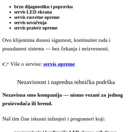
brzu dijagnostiku i popravku
servis LED ekrana
servis rasvetne opreme
servis ozvučenja
servis prateće opreme
Ovo klijentima donosi sigurnost, kontinuitet rada i
pouzdanost sistema — bez čekanja i neizvesnosti.
👉 Više o servisu:
servis opreme
Nezavisnost i napredna tehnička podrška
Nezavisna smo kompanija — nismo vezani za jednog
proizvođača ili brend.
Naš tim čine iskusni inženjeri i programeri koji: