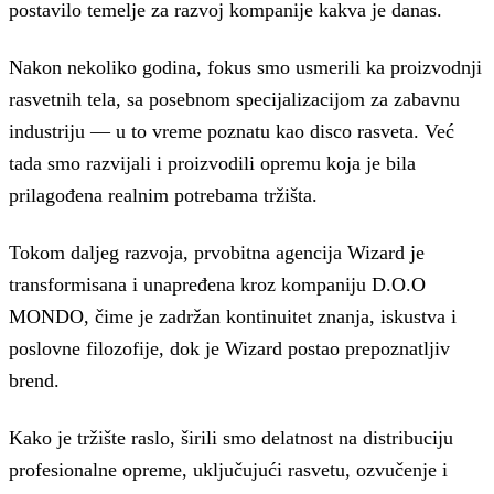
postavilo temelje za razvoj kompanije kakva je danas.
Nakon nekoliko godina, fokus smo usmerili ka proizvodnji
rasvetnih tela, sa posebnom specijalizacijom za zabavnu
industriju — u to vreme poznatu kao disco rasveta. Već
tada smo razvijali i proizvodili opremu koja je bila
prilagođena realnim potrebama tržišta.
Tokom daljeg razvoja, prvobitna agencija Wizard je
transformisana i unapređena kroz kompaniju D.O.O
MONDO, čime je zadržan kontinuitet znanja, iskustva i
poslovne filozofije, dok je Wizard postao prepoznatljiv
brend.
Kako je tržište raslo, širili smo delatnost na distribuciju
profesionalne opreme, uključujući rasvetu, ozvučenje i