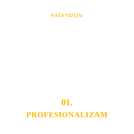
NAŠA VIZIJA:
Naša rešenja, ekonomičnost, kvalitet i brzina pruženih
usluga nas izdvajaju od ostalih konkurenata na tržištu.
Razvijamo se i fleksibilni smo na promene tržišta. Tu
smo da i Vama omogućimo da dobijete
VRHUNSKU
OPREMU I USLUGU
po
MINIMALNOJ CENI.
Do tada pogledajte
REFERENCE
, tj. neke od naših
projekata.
01.
PROFESIONALIZAM
Budite i Vi deo prezadovoljnih klijenata sa kojima smo