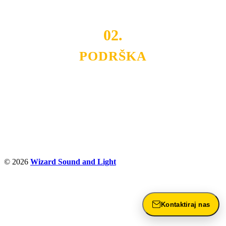
ostvarili saradnju i održavamo profesionalizam i
poslovnost.
02.
PODRŠKA
Nudimo savetovanje u izboru rasvete, dizajn prostora i
projektovanje instalacija, montažu, servis i održavanje.
Politika privatnosti
© 2026
Wizard Sound and Light
Kontaktiraj nas