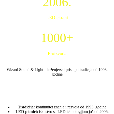
2006.
LED ekrani
1000+
Proizvoda
Wizard Sound & Light – inženjerski pristup i tradicija od 1993.
godine
Više od 30 godina iskustva u rasveti, ozvučenju i pionirski
rad u LED tehnologiji.
Tradicija:
kontinuitet znanja i razvoja od 1993. godine
LED pioniri:
iskustvo sa LED tehnologijom još od 2006.