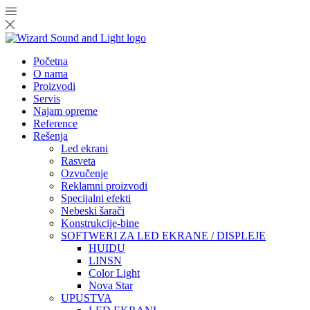
Početna
O nama
Proizvodi
Servis
Najam opreme
Reference
Rešenja
Led ekrani
Rasveta
Ozvučenje
Reklamni proizvodi
Specijalni efekti
Nebeski šarači
Konstrukcije-bine
SOFTWERI ZA LED EKRANE / DISPLEJE
HUIDU
LINSN
Color Light
Nova Star
UPUSTVA