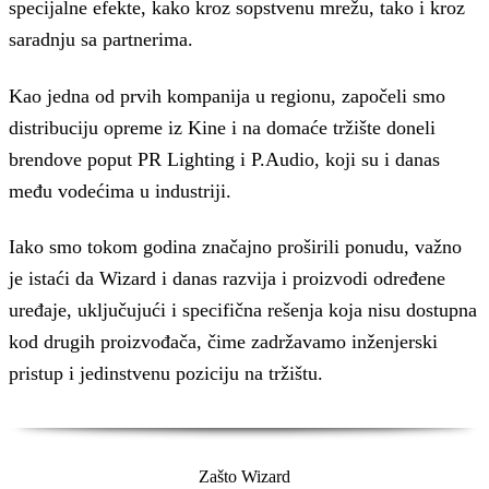
specijalne efekte, kako kroz sopstvenu mrežu, tako i kroz
saradnju sa partnerima.
Kao jedna od prvih kompanija u regionu, započeli smo
distribuciju opreme iz Kine i na domaće tržište doneli
brendove poput PR Lighting i P.Audio, koji su i danas
među vodećima u industriji.
Iako smo tokom godina značajno proširili ponudu, važno
je istaći da Wizard i danas razvija i proizvodi određene
uređaje, uključujući i specifična rešenja koja nisu dostupna
kod drugih proizvođača, čime zadržavamo inženjerski
pristup i jedinstvenu poziciju na tržištu.
Zašto Wizard