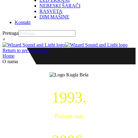
LED EKRANI
NEBESKI ŠARAČI
RASVETA
DIM MAŠINE
Kontakt
Pretraga
×
Return to previous page
Home
O nama
1993.
Početak rada