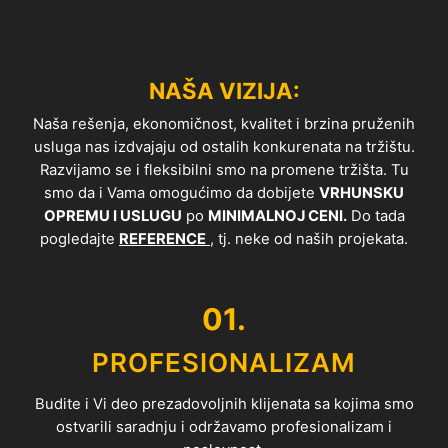
NAŠA VIZIJA:
Naša rešenja, ekonomičnost, kvalitet i brzina pruženih
usluga nas izdvajaju od ostalih konkurenata na tržištu.
Razvijamo se i fleksibilni smo na promene tržišta. Tu
smo da i Vama omogućimo da dobijete
VRHUNSKU
OPREMU I USLUGU
po
MINIMALNOJ CENI.
Do tada
pogledajte
REFERENCE
, tj. neke od naših projekata.
01.
PROFESIONALIZAM
Budite i Vi deo prezadovoljnih klijenata sa kojima smo
ostvarili saradnju i održavamo profesionalizam i