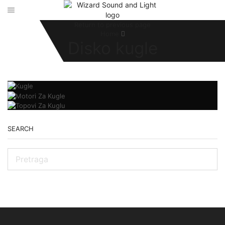
Return to previous page
Home
Disko kugle
SEARCH