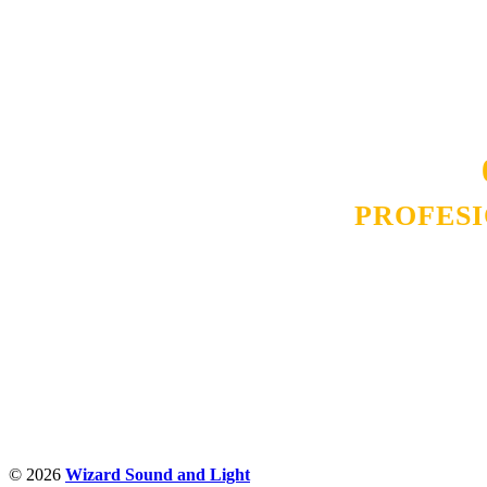
Naša rešenja, ekonomičnost, kvalitet 
smo na promene tržišta. Tu smo da
D
PROFES
Budite i Vi deo prezadovo
ostvarili saradnju i o
pos
© 2026
Wizard Sound and Light