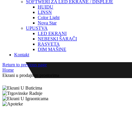
SOFTWERI ZA LED EKRANE / DISPLEJE
HUIDU
LINSN
Color Light
Nova Star
UPUSTVA
LED EKRANI
NEBESKI ŠARAČI
RASVETA
DIM MAŠINE
Kontakt
Return to previous page
Home
Ekrani u prodajnim prostorima