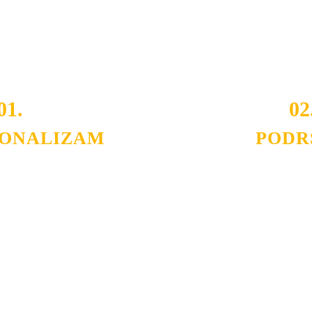
i brzina pruženih usluga nas izdvajaju od ostalih konkurenata 
 i Vama omogućimo da dobijete
VRHUNSKU OPREMU I 
o tada pogledajte
REFERENCE
, tj. neke od naših projekat
01.
02
IONALIZAM
PODR
ljnih klijenata sa kojima smo
Nudimo savetovanje u izboru 
državamo profesionalizam i
projektovanje instalacija, mo
lovnost.
Politika privatnosti