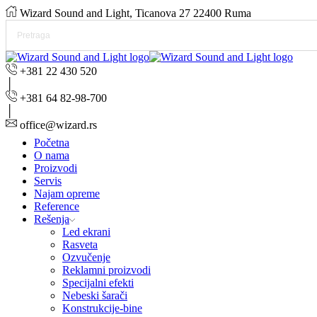
Wizard Sound and Light, Ticanova 27 22400 Ruma
+381 22 430 520
+381 64 82-98-700
office@wizard.rs
Početna
O nama
Proizvodi
Servis
Najam opreme
Reference
Rešenja
Led ekrani
Rasveta
Ozvučenje
Reklamni proizvodi
Specijalni efekti
Nebeski šarači
Konstrukcije-bine