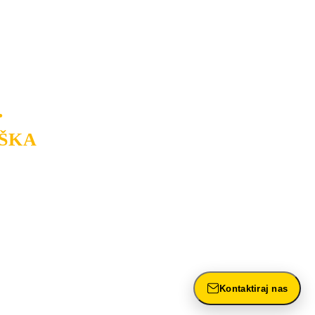
na tržištu. Razvijamo se i fleksibilni
USLUGU
po
MINIMALNOJ CENI.
a.
.
ŠKA
rasvete, dizajn prostora i
ntažu, servis i održavanje.
Kontaktiraj nas