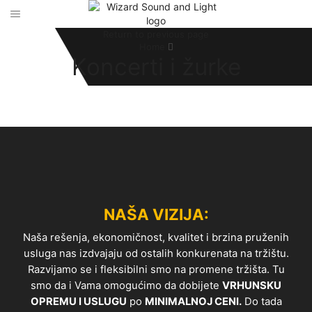
Return to previous page
Home
Koncerti i žurke
NAŠA VIZIJA:
Naša rešenja, ekonomičnost, kvalitet i brzina pruženih
usluga nas izdvajaju od ostalih konkurenata na tržištu.
Razvijamo se i fleksibilni smo na promene tržišta. Tu
smo da i Vama omogućimo da dobijete
VRHUNSKU
OPREMU I USLUGU
po
MINIMALNOJ CENI.
Do tada