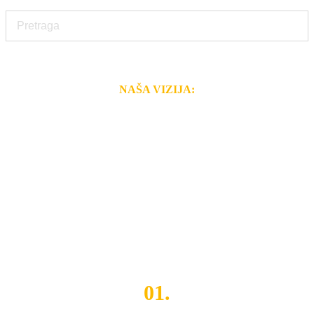
NAŠA VIZIJA:
Naša rešenja, ekonomičnost, kvalitet i brzina pruženih
usluga nas izdvajaju od ostalih konkurenata na tržištu.
Razvijamo se i fleksibilni smo na promene tržišta. Tu
smo da i Vama omogućimo da dobijete
VRHUNSKU
OPREMU I USLUGU
po
MINIMALNOJ CENI.
Do tada pogledajte
REFERENCE
, tj. neke od naših
projekata.
01.