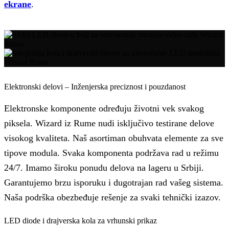
ekrane
.
Elektronski delovi – Inženjerska preciznost i pouzdanost
Elektronske komponente određuju životni vek svakog
piksela. Wizard iz Rume nudi isključivo testirane delove
visokog kvaliteta. Naš asortiman obuhvata elemente za sve
tipove modula. Svaka komponenta podržava rad u režimu
24/7. Imamo široku ponudu delova na lageru u Srbiji.
Garantujemo brzu isporuku i dugotrajan rad vašeg sistema.
Naša podrška obezbeđuje rešenje za svaki tehnički izazov.
LED diode i drajverska kola za vrhunski prikaz