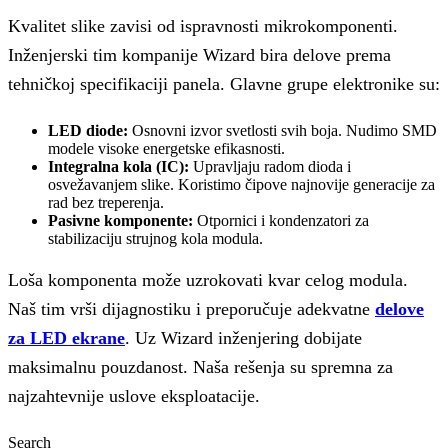
Kvalitet slike zavisi od ispravnosti mikrokomponenti.
Inženjerski tim kompanije Wizard bira delove prema
tehničkoj specifikaciji panela. Glavne grupe elektronike su:
LED diode:
Osnovni izvor svetlosti svih boja. Nudimo SMD
modele visoke energetske efikasnosti.
Integralna kola (IC):
Upravljaju radom dioda i
osvežavanjem slike. Koristimo čipove najnovije generacije za
rad bez treperenja.
Pasivne komponente:
Otpornici i kondenzatori za
stabilizaciju strujnog kola modula.
Loša komponenta može uzrokovati kvar celog modula.
Naš tim vrši dijagnostiku i preporučuje adekvatne
delove
za LED ekrane
. Uz Wizard inženjering dobijate
maksimalnu pouzdanost. Naša rešenja su spremna za
najzahtevnije uslove eksploatacije.
Search