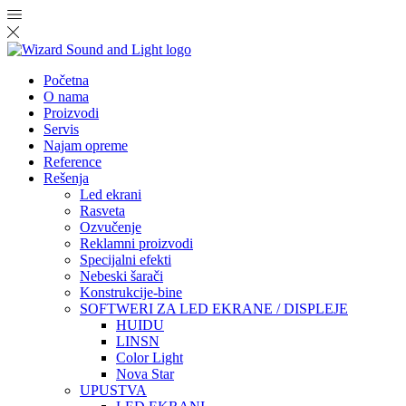
Početna
O nama
Proizvodi
Servis
Najam opreme
Reference
Rešenja
Led ekrani
Rasveta
Ozvučenje
Reklamni proizvodi
Specijalni efekti
Nebeski šarači
Konstrukcije-bine
SOFTWERI ZA LED EKRANE / DISPLEJE
HUIDU
LINSN
Color Light
Nova Star
UPUSTVA