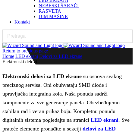
LED EKRANI
NEBESKI ŠARAČI
RASVETA
DIM MAŠINE
Kontakt
Return to previous page
Home
LED ekrani
Delovi za LED ekrane
Elektronski delovi
Elektronski delovi za LED ekrane
su osnova svakog
preciznog servisa. Oni obuhvataju SMD diode i
upravljačka integralna kola. Naša ponuda sadrži
komponente za sve generacije panela. Obezbeđujemo
stabilan rad i veran prikaz boja. Kompletnu ponudu
digitalnih sistema pogledajte na stranici
LED ekrani
. Sve
prateće elemente pronađite u sekciji
delovi za LED