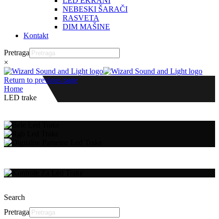
LED EKRANI
NEBESKI ŠARAČI
RASVETA
DIM MAŠINE
Kontakt
Pretraga
×
Return to previous page
Home
LED trake
Search
Pretraga