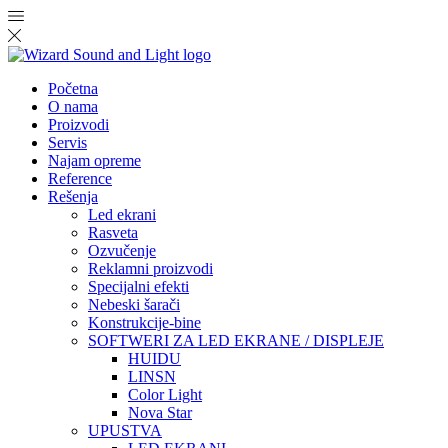
Početna
O nama
Proizvodi
Servis
Najam opreme
Reference
Rešenja
Led ekrani
Rasveta
Ozvučenje
Reklamni proizvodi
Specijalni efekti
Nebeski šarači
Konstrukcije-bine
SOFTWERI ZA LED EKRANE / DISPLEJE
HUIDU
LINSN
Color Light
Nova Star
UPUSTVA