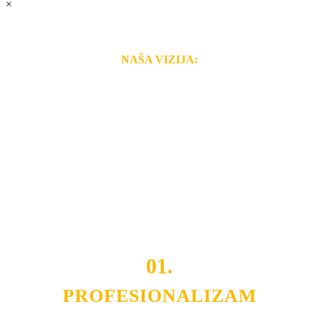
×
NAŠA VIZIJA:
Naša rešenja, ekonomičnost, kvalitet i brzina pruženih
usluga nas izdvajaju od ostalih konkurenata na tržištu.
Razvijamo se i fleksibilni smo na promene tržišta. Tu
smo da i Vama omogućimo da dobijete
VRHUNSKU
OPREMU I USLUGU
po
MINIMALNOJ CENI.
Do tada pogledajte
REFERENCE
, tj. neke od naših
projekata.
01.
PROFESIONALIZAM