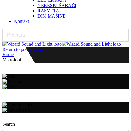
LED EKRANI
NEBESKI ŠARAČI
RASVETA
DIM MAŠINE
Kontakt
Return to previous page
Home
Mikrofoni
Search