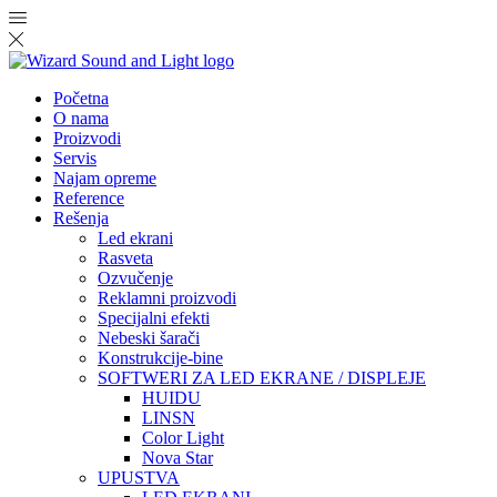
Početna
O nama
Proizvodi
Servis
Najam opreme
Reference
Rešenja
Led ekrani
Rasveta
Ozvučenje
Reklamni proizvodi
Specijalni efekti
Nebeski šarači
Konstrukcije-bine
SOFTWERI ZA LED EKRANE / DISPLEJE
HUIDU
LINSN
Color Light
Nova Star
UPUSTVA