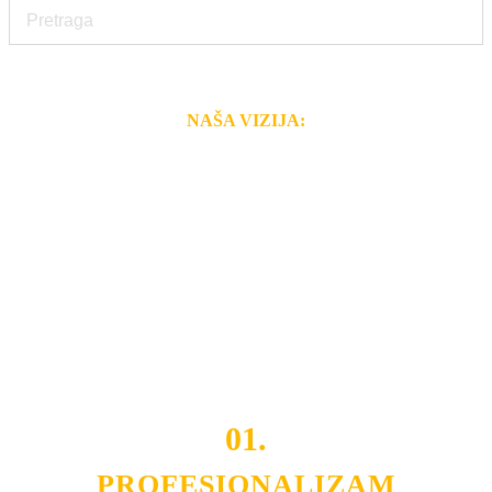
NAŠA VIZIJA:
Naša rešenja, ekonomičnost, kvalitet i brzina pruženih
usluga nas izdvajaju od ostalih konkurenata na tržištu.
Razvijamo se i fleksibilni smo na promene tržišta. Tu
smo da i Vama omogućimo da dobijete
VRHUNSKU
OPREMU I USLUGU
po
MINIMALNOJ CENI.
Do tada pogledajte
REFERENCE
, tj. neke od naših
projekata.
01.
PROFESIONALIZAM