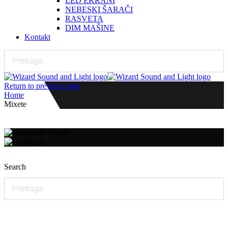
LED EKRANI
NEBESKI ŠARAČI
RASVETA
DIM MAŠINE
Kontakt
Return to previous page
Home
Mixete
Search