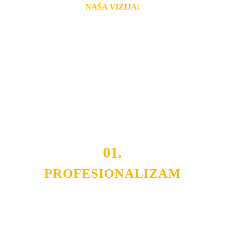
NAŠA VIZIJA:
Naša rešenja, ekonomičnost, kvalitet i brzina pruženih
usluga nas izdvajaju od ostalih konkurenata na tržištu.
Razvijamo se i fleksibilni smo na promene tržišta. Tu
smo da i Vama omogućimo da dobijete
VRHUNSKU
OPREMU I USLUGU
po
MINIMALNOJ CENI.
Do tada pogledajte
REFERENCE
, tj. neke od naših
projekata.
01.
PROFESIONALIZAM
Budite i Vi deo prezadovoljnih klijenata sa kojima smo
ostvarili saradnju i održavamo profesionalizam i
poslovnost.