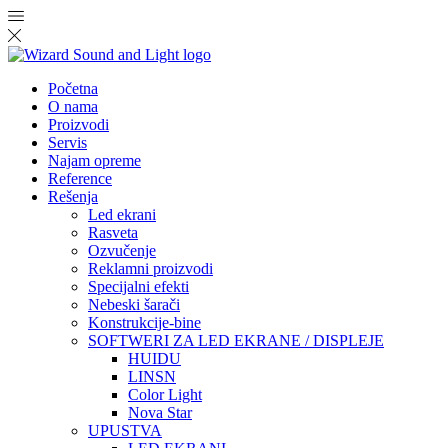
Početna
O nama
Proizvodi
Servis
Najam opreme
Reference
Rešenja
Led ekrani
Rasveta
Ozvučenje
Reklamni proizvodi
Specijalni efekti
Nebeski šarači
Konstrukcije-bine
SOFTWERI ZA LED EKRANE / DISPLEJE
HUIDU
LINSN
Color Light
Nova Star
UPUSTVA