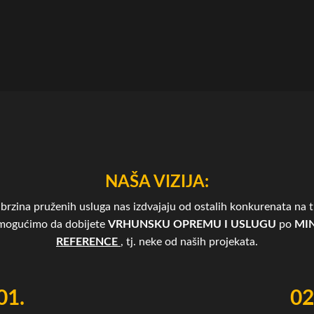
NAŠA VIZIJA:
brzina pruženih usluga nas izdvajaju od ostalih konkurenata na tr
omogućimo da dobijete
VRHUNSKU OPREMU I USLUGU
po
MIN
REFERENCE
, tj. neke od naših projekata.
01.
02