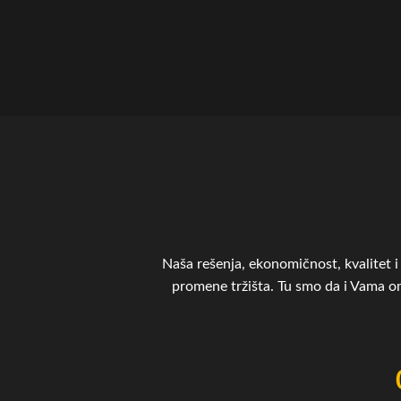
Naša rešenja, ekonomičnost, kvalitet i 
promene tržišta. Tu smo da i Vama 