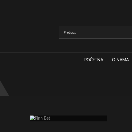
d Sound and Light, Ticanova 27 22400 Ruma
POČETNA
O NAMA