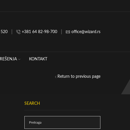
Wizard Sound and Light, Ticanova 27 22
 520
+381 64 82-98-700
office@wizard.rs
REŠENJA
KONTAKT
Return to previous page
SEARCH