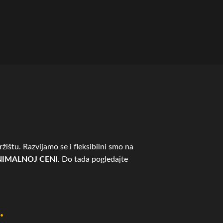
žištu. Razvijamo se i fleksibilni smo na
IMALNOJ CENI.
Do tada pogledajte
.