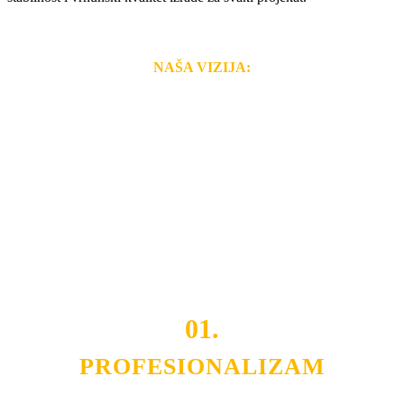
NAŠA VIZIJA:
Naša rešenja, ekonomičnost, kvalitet i brzina pruženih
usluga nas izdvajaju od ostalih konkurenata na tržištu.
Razvijamo se i fleksibilni smo na promene tržišta. Tu
smo da i Vama omogućimo da dobijete
VRHUNSKU
OPREMU I USLUGU
po
MINIMALNOJ CENI.
Do tada pogledajte
REFERENCE
, tj. neke od naših
projekata.
01.
PROFESIONALIZAM