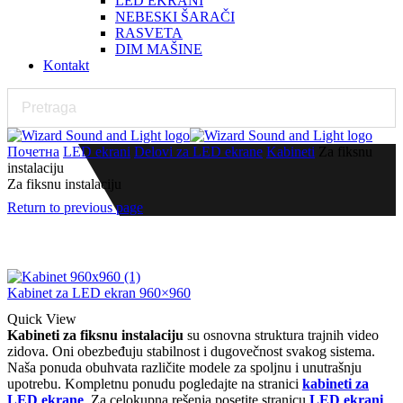
LED EKRANI
NEBESKI ŠARAČI
RASVETA
DIM MAŠINE
Kontakt
Почетна
LED ekrani
Delovi za LED ekrane
Kabineti
Za fiksnu
instalaciju
Za fiksnu instalaciju
Return to previous page
Kabinet za LED ekran 960×960
Quick View
Kabineti za fiksnu instalaciju
su osnovna struktura trajnih video
zidova. Oni obezbeđuju stabilnost i dugovečnost svakog sistema.
Naša ponuda obuhvata različite modele za spoljnu i unutrašnju
upotrebu. Kompletnu ponudu pogledajte na stranici
kabineti za
LED ekrane
. Za celokupna rešenja posetite stranicu
LED ekrani
.