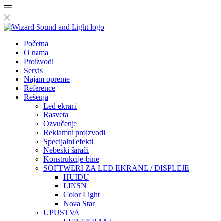
Početna
O nama
Proizvodi
Servis
Najam opreme
Reference
Rešenja
Led ekrani
Rasveta
Ozvučenje
Reklamni proizvodi
Specijalni efekti
Nebeski šarači
Konstrukcije-bine
SOFTWERI ZA LED EKRANE / DISPLEJE
HUIDU
LINSN
Color Light
Nova Star
UPUSTVA