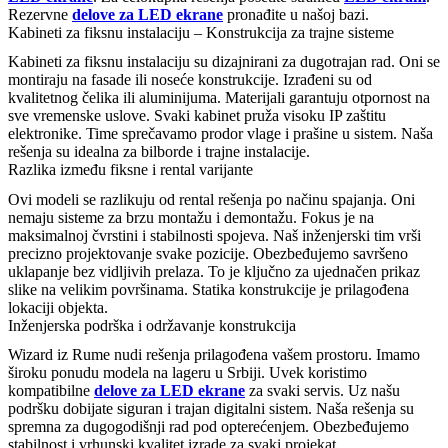
Rezervne
delove za LED ekrane
pronađite u našoj bazi.
Kabineti za fiksnu instalaciju – Konstrukcija za trajne sisteme
Kabineti za fiksnu instalaciju su dizajnirani za dugotrajan rad. Oni se
montiraju na fasade ili noseće konstrukcije. Izrađeni su od
kvalitetnog čelika ili aluminijuma. Materijali garantuju otpornost na
sve vremenske uslove. Svaki kabinet pruža visoku IP zaštitu
elektronike. Time sprečavamo prodor vlage i prašine u sistem. Naša
rešenja su idealna za bilborde i trajne instalacije.
Razlika između fiksne i rental varijante
Ovi modeli se razlikuju od rental rešenja po načinu spajanja. Oni
nemaju sisteme za brzu montažu i demontažu. Fokus je na
maksimalnoj čvrstini i stabilnosti spojeva. Naš inženjerski tim vrši
precizno projektovanje svake pozicije. Obezbeđujemo savršeno
uklapanje bez vidljivih prelaza. To je ključno za ujednačen prikaz
slike na velikim površinama. Statika konstrukcije je prilagođena
lokaciji objekta.
Inženjerska podrška i održavanje konstrukcija
Wizard iz Rume nudi rešenja prilagođena vašem prostoru. Imamo
široku ponudu modela na lageru u Srbiji. Uvek koristimo
kompatibilne
delove za LED ekrane
za svaki servis. Uz našu
podršku dobijate siguran i trajan digitalni sistem. Naša rešenja su
spremna za dugogodišnji rad pod opterećenjem. Obezbeđujemo
stabilnost i vrhunski kvalitet izrade za svaki projekat.