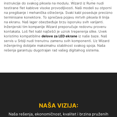
instrukcije do svakog piksela na modulu. Wizard iz Rume nudi
testirane flet kablove visoke provodljivosti. Naši modeli su otporni
na pregibanje i mehanička oštećenja. Svaki kabl poseduje precizno
terminisane konektore. To sprečava pojavu mrtvih piksela ili linija
na ekranu. Naš lager obezbeđuje brzu isporuku svih varijanti.
Inženjerski tim kompanije Wizard preporučuje redovnu proveru
kontakata. Loš flet kabl najčešći je uzrok treperenja slike. Uvek
koristimo kompatibilne
delove za LED ekrane
iz naše baze. Naš
servis u Srbiji nudi trenutnu zamenu svih komponenti. Uz Wizard
inženjering dobijate maksimalnu stabilnost svakog spoja. Naša
rešenja garantuju dugotrajan rad vašeg digitalnog sistema.
NAŠA VIZIJA:
Naša rešenja, ekonomičnost, kvalitet i brzina pruženih