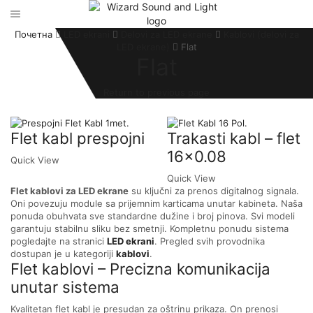
Почетна
LED ekrani
Delovi za LED ekrane
Kablovi (delovi za
LED ekrane)
Flat
Flat
Return to previous page
Flet kabl prespojni
Trakasti kabl – flet
16×0.08
Quick View
Quick View
Flet kablovi za LED ekrane
su ključni za prenos digitalnog signala.
Oni povezuju module sa prijemnim karticama unutar kabineta. Naša
ponuda obuhvata sve standardne dužine i broj pinova. Svi modeli
garantuju stabilnu sliku bez smetnji. Kompletnu ponudu sistema
pogledajte na stranici
LED ekrani
. Pregled svih provodnika
dostupan je u kategoriji
kablovi
.
Flet kablovi – Precizna komunikacija
unutar sistema
Kvalitetan flet kabl je presudan za oštrinu prikaza. On prenosi