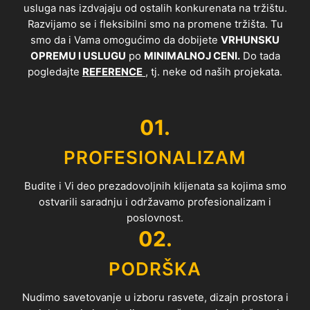
usluga nas izdvajaju od ostalih konkurenata na tržištu.
Razvijamo se i fleksibilni smo na promene tržišta. Tu
smo da i Vama omogućimo da dobijete
VRHUNSKU
OPREMU I USLUGU
po
MINIMALNOJ CENI.
Do tada
pogledajte
REFERENCE
, tj. neke od naših projekata.
01.
PROFESIONALIZAM
Budite i Vi deo prezadovoljnih klijenata sa kojima smo
ostvarili saradnju i održavamo profesionalizam i
poslovnost.
02.
PODRŠKA
Nudimo savetovanje u izboru rasvete, dizajn prostora i