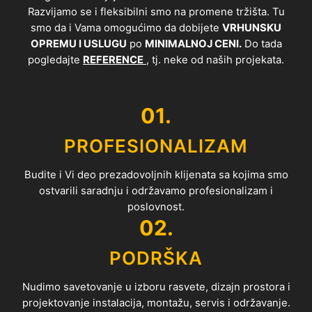
Razvijamo se i fleksibilni smo na promene tržišta. Tu
smo da i Vama omogućimo da dobijete
VRHUNSKU
OPREMU I USLUGU
po
MINIMALNOJ CENI.
Do tada
pogledajte
REFERENCE
, tj. neke od naših projekata.
01.
PROFESIONALIZAM
Budite i Vi deo prezadovoljnih klijenata sa kojima smo
ostvarili saradnju i održavamo profesionalizam i
poslovnost.
02.
PODRŠKA
Nudimo savetovanje u izboru rasvete, dizajn prostora i
projektovanje instalacija, montažu, servis i održavanje.