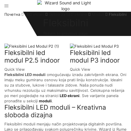
Почетна
LED ekrani
Delovi za LED ekrane
Moduli
Fleksibilni
Fleksibilni
Return to previous page
Fleksibilni led
Fleksibilni led
modul P2.5 indoor
modul P3 indoor
Quick View
Quick View
Fleksibilni LED moduli
omogućavaju izradu zakrivljenih ekrana. Oni
imaju meku gumiranu osnovu koja prati liniju konstrukcije. Idealni
su za stubove, lukove i talasaste zidove. Naša ponuda nudi
vrhunsku rezoluciju uz maksimalnu savitljivost. Celokupna rešenja
po meri pogledajte na stranici
LED ekrani
. Sve varijante panela
pronađite u sekciji
moduli
.
Fleksibilni LED moduli – Kreativna
sloboda dizajna
Fleksibilni moduli menjaju način projektovanja digitalnih površina.
Lako se prilagođavaju svakom poluprečniku krivine. Wizard iz Rume