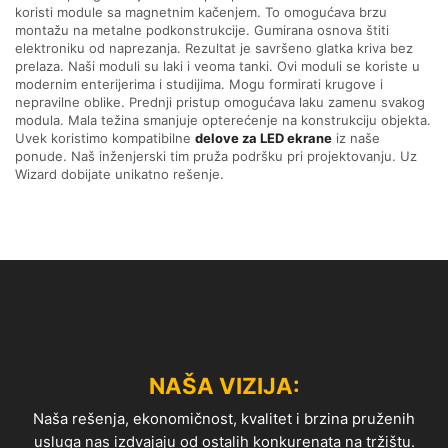
koristi module sa magnetnim kačenjem. To omogućava brzu
montažu na metalne podkonstrukcije. Gumirana osnova štiti
elektroniku od naprezanja. Rezultat je savršeno glatka kriva bez
prelaza. Naši moduli su laki i veoma tanki. Ovi moduli se koriste u
modernim enterijerima i studijima. Mogu formirati krugove i
nepravilne oblike. Prednji pristup omogućava laku zamenu svakog
modula. Mala težina smanjuje opterećenje na konstrukciju objekta.
Uvek koristimo kompatibilne
delove za LED ekrane
iz naše
ponude. Naš inženjerski tim pruža podršku pri projektovanju. Uz
Wizard dobijate unikatno rešenje.
NAŠA VIZIJA:
Naša rešenja, ekonomičnost, kvalitet i brzina pruženih
usluga nas izdvajaju od ostalih konkurenata na tržištu.