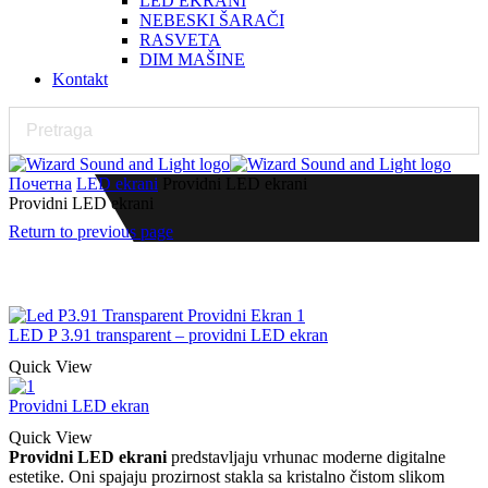
LED EKRANI
NEBESKI ŠARAČI
RASVETA
DIM MAŠINE
Kontakt
Почетна
LED ekrani
Providni LED ekrani
Providni LED ekrani
Return to previous page
LED P 3.91 transparent – providni LED ekran
Quick View
Providni LED ekran
Quick View
Providni LED ekrani
predstavljaju vrhunac moderne digitalne
estetike. Oni spajaju prozirnost stakla sa kristalno čistom slikom