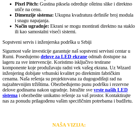
Pixel Pitch:
Gustina piksela određuje oštrinu slike i direktno
utiče na cenu.
Dimenzije sistema:
Ukupna kvadratura definiše broj modula
i snagu napajanja.
Način ugradnje:
Ekrani se mogu montirati direktno na staklo
ili kao samostalni viseći sistemi.
Sopstveni servis i inženjerska podrška u Srbiji
Sigurnost vaše investicije garantuje naš sopstveni servisni centar u
Rumi. Posedujemo
delove za LED ekrane
odmah dostupne na
lageru za sve intervencije. Koristimo isključivo testirane
komponente koje produžavaju radni vek vašeg ekrana. Uz Wizard
inženjering dobijate vrhunski kvalitet po direktnim fabričkim
cenama. Naša rešenja su projektovana za dugogodišnji rad na
najzahtevnijim tržištima. Obezbeđujemo punu podršku i rezervne
delove godinama nakon ugradnje. Istražite sve
vrste naših LED
sistema
i obezbedite unikatno rešenje za vaš prostor. Kontaktirajte
nas za ponudu prilagođenu vašim specifičnim potrebama i budžetu.
NAŠA VIZIJA:
Naša rešenja, ekonomičnost, kvalitet i brzina pruženih