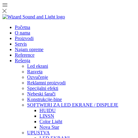
Početna
O nama
Proizvodi
Servis
Najam opreme
Reference
Rešenja
Led ekrani
Rasveta
Ozvučenje
Reklamni proizvodi
Specijalni efekti
Nebeski šarači
Konstrukcije-bine
SOFTWERI ZA LED EKRANE / DISPLEJE
HUIDU
LINSN
Color Light
Nova Star
UPUSTVA