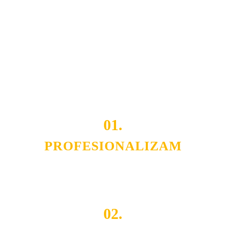
usluga nas izdvajaju od ostalih konkurenata na tržištu.
Razvijamo se i fleksibilni smo na promene tržišta. Tu
smo da i Vama omogućimo da dobijete
VRHUNSKU
OPREMU I USLUGU
po
MINIMALNOJ CENI.
Do tada pogledajte
REFERENCE
, tj. neke od naših
projekata.
01.
PROFESIONALIZAM
Budite i Vi deo prezadovoljnih klijenata sa kojima smo
ostvarili saradnju i održavamo profesionalizam i
poslovnost.
02.