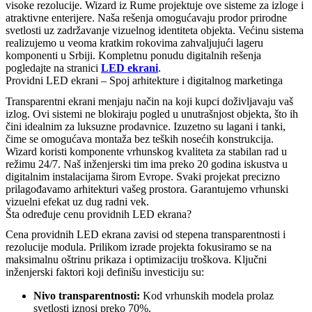
visoke rezolucije. Wizard iz Rume projektuje ove sisteme za izloge i
atraktivne enterijere. Naša rešenja omogućavaju prodor prirodne
svetlosti uz zadržavanje vizuelnog identiteta objekta. Većinu sistema
realizujemo u veoma kratkim rokovima zahvaljujući lageru
komponenti u Srbiji. Kompletnu ponudu digitalnih rešenja
pogledajte na stranici
LED ekrani
.
Providni LED ekrani – Spoj arhitekture i digitalnog marketinga
Transparentni ekrani menjaju način na koji kupci doživljavaju vaš
izlog. Ovi sistemi ne blokiraju pogled u unutrašnjost objekta, što ih
čini idealnim za luksuzne prodavnice. Izuzetno su lagani i tanki,
čime se omogućava montaža bez teških nosećih konstrukcija.
Wizard koristi komponente vrhunskog kvaliteta za stabilan rad u
režimu 24/7. Naš inženjerski tim ima preko 20 godina iskustva u
digitalnim instalacijama širom Evrope. Svaki projekat precizno
prilagođavamo arhitekturi vašeg prostora. Garantujemo vrhunski
vizuelni efekat uz dug radni vek.
Šta određuje cenu providnih LED ekrana?
Cena providnih LED ekrana zavisi od stepena transparentnosti i
rezolucije modula. Prilikom izrade projekta fokusiramo se na
maksimalnu oštrinu prikaza i optimizaciju troškova. Ključni
inženjerski faktori koji definišu investiciju su:
Nivo transparentnosti:
Kod vrhunskih modela prolaz
svetlosti iznosi preko 70%.