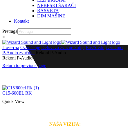
LED EKRANI
NEBESKI ŠARAČI
RASVETA
DIM MAŠINE
Kontakt
Pretraga
×
Почетна
Ozvučenje
Delovi za zvučne kutije
Bas/Srednji zvučnici
P-Audio zvučnici
Rekoni P-Audio
Rekoni P-Audio
Return to previous page
C15-600EL RK
Quick View
NAŠA VIZIJA: