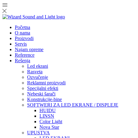
Početna
O nama
Proizvodi
Servis
Najam opreme
Reference
Rešenja
Led ekrani
Rasveta
Ozvučenje
Reklamni proizvodi
Specijalni efekti
Nebeski šarači
Konstrukcije-bine
SOFTWERI ZA LED EKRANE / DISPLEJE
HUIDU
LINSN
Color Light
Nova Star
UPUSTVA