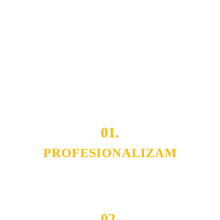
Naša rešenja, ekonomičnost, kvalitet i brzina pruženih
usluga nas izdvajaju od ostalih konkurenata na tržištu.
Razvijamo se i fleksibilni smo na promene tržišta. Tu
smo da i Vama omogućimo da dobijete
VRHUNSKU
OPREMU I USLUGU
po
MINIMALNOJ CENI.
Do tada pogledajte
REFERENCE
, tj. neke od naših
projekata.
01.
PROFESIONALIZAM
Budite i Vi deo prezadovoljnih klijenata sa kojima smo
ostvarili saradnju i održavamo profesionalizam i
poslovnost.
02.