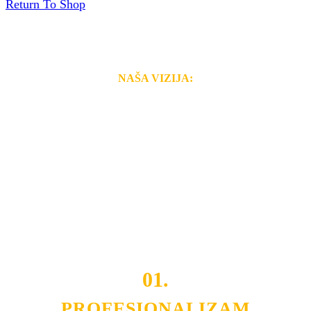
Return To Shop
NAŠA VIZIJA:
Naša rešenja, ekonomičnost, kvalitet i brzina pruženih
usluga nas izdvajaju od ostalih konkurenata na tržištu.
Razvijamo se i fleksibilni smo na promene tržišta. Tu
smo da i Vama omogućimo da dobijete
VRHUNSKU
OPREMU I USLUGU
po
MINIMALNOJ CENI.
Do tada pogledajte
REFERENCE
, tj. neke od naših
projekata.
01.
PROFESIONALIZAM