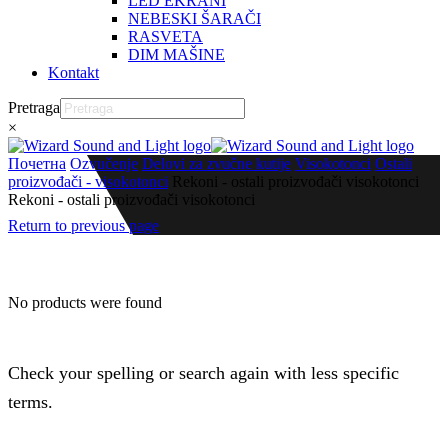
LED EKRANI
NEBESKI ŠARAČI
RASVETA
DIM MAŠINE
Kontakt
Pretraga
×
Почетна
Ozvučenje
Delovi za zvučne kutije
Visokotonci
Ostali
proizvođači - visokotonci
Rekoni - ostali proizvođači visokotonci
Rekoni - ostali proizvođači visokotonci
Return to previous page
No products were found
Check your spelling or search again with less specific
terms.