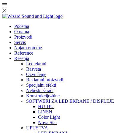
Početna
O nama
Proizvodi
Servis
Najam opreme
Reference
Rešenja
Led ekrani
Rasveta
Ozvučenje
Reklamni proizvodi
Specijalni efekti
Nebeski šarači
Konstrukcije-bine
SOFTWERI ZA LED EKRANE / DISPLEJE
HUIDU
LINSN
Color Light
Nova Star
UPUSTVA