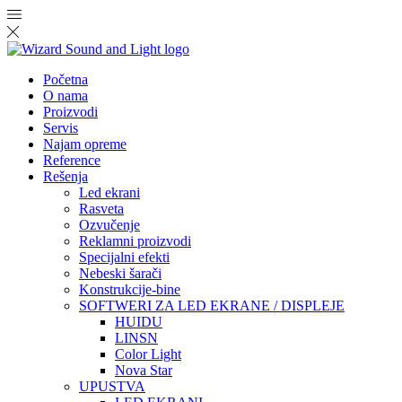
Početna
O nama
Proizvodi
Servis
Najam opreme
Reference
Rešenja
Led ekrani
Rasveta
Ozvučenje
Reklamni proizvodi
Specijalni efekti
Nebeski šarači
Konstrukcije-bine
SOFTWERI ZA LED EKRANE / DISPLEJE
HUIDU
LINSN
Color Light
Nova Star
UPUSTVA