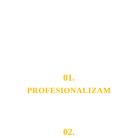
usluga nas izdvajaju od ostalih konkurenata na tržištu.
Razvijamo se i fleksibilni smo na promene tržišta. Tu
smo da i Vama omogućimo da dobijete
VRHUNSKU
OPREMU I USLUGU
po
MINIMALNOJ CENI.
Do tada pogledajte
REFERENCE
, tj. neke od naših
projekata.
01.
PROFESIONALIZAM
Budite i Vi deo prezadovoljnih klijenata sa kojima smo
ostvarili saradnju i održavamo profesionalizam i
poslovnost.
02.