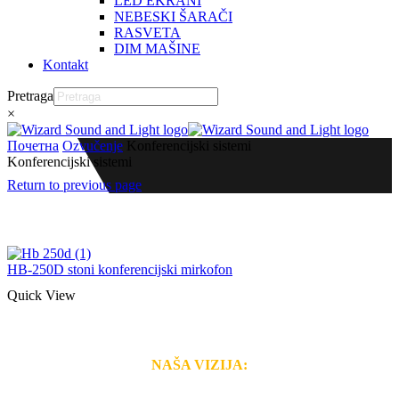
LED EKRANI
NEBESKI ŠARAČI
RASVETA
DIM MAŠINE
Kontakt
Pretraga
×
Почетна
Ozvučenje
Konferencijski sistemi
Konferencijski sistemi
Return to previous page
HB-250D stoni konferencijski mirkofon
Quick View
NAŠA VIZIJA:
Naša rešenja, ekonomičnost, kvalitet i brzina pruženih