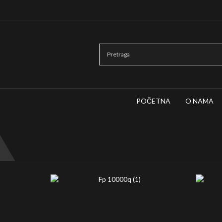
rd Sound and Light, Ticanova 27 22400 Ruma
POČETNA
O NAMA