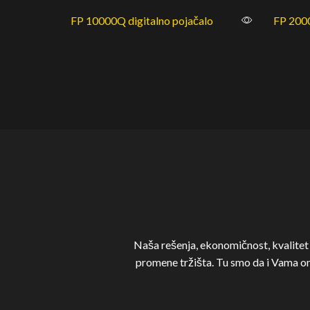
FP 10000Q digitalno pojačalo
FP 2000
Naša rešenja, ekonomičnost, kvalitet i
promene tržišta. Tu smo da i Vama 