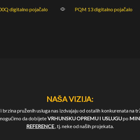
0Q digitalno pojačalo
PQM 13 digitalno pojačalo
NAŠA VIZIJA:
 brzina pruženih usluga nas izdvajaju od ostalih konkurenata na trž
omogućimo da dobijete
VRHUNSKU OPREMU I USLUGU
po
MIN
REFERENCE
, tj. neke od naših projekata.