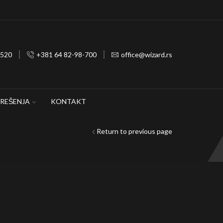
Wizard Sound and Light, Ticanova 27 22
 520
+381 64 82-98-700
office@wizard.rs
REŠENJA
KONTAKT
Return to previous page