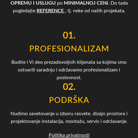
OPREMU I USLUGU
po
MINIMALNOJ CENI.
Do tada
pogledajte
REFERENCE
, tj. neke od naših projekata.
01.
PROFESIONALIZAM
Budite i Vi deo prezadovoljnih klijenata sa kojima smo
ostvarili saradnju i održavamo profesionalizam i
poslovnost.
02.
PODRŠKA
Nudimo savetovanje u izboru rasvete, dizajn prostora i
projektovanje instalacija, montažu, servis i održavanje.
Politika privatnosti