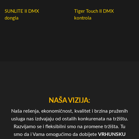
SUNLITE II DMX
Tiger Touch II DMX
dongla
kontrola
NAŠA VIZIJA:
Naša rešenja, ekonomičnost, kvalitet i brzina pruženih
usluga nas izdvajaju od ostalih konkurenata na tržištu.
Razvijamo se i fleksibilni smo na promene tržišta. Tu
smo da i Vama omogućimo da dobijete
VRHUNSKU