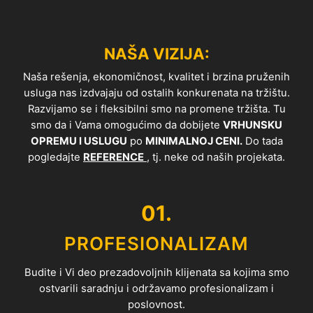
NAŠA VIZIJA:
Naša rešenja, ekonomičnost, kvalitet i brzina pruženih
usluga nas izdvajaju od ostalih konkurenata na tržištu.
Razvijamo se i fleksibilni smo na promene tržišta. Tu
smo da i Vama omogućimo da dobijete
VRHUNSKU
OPREMU I USLUGU
po
MINIMALNOJ CENI.
Do tada
pogledajte
REFERENCE
, tj. neke od naših projekata.
01.
PROFESIONALIZAM
Budite i Vi deo prezadovoljnih klijenata sa kojima smo
ostvarili saradnju i održavamo profesionalizam i
poslovnost.