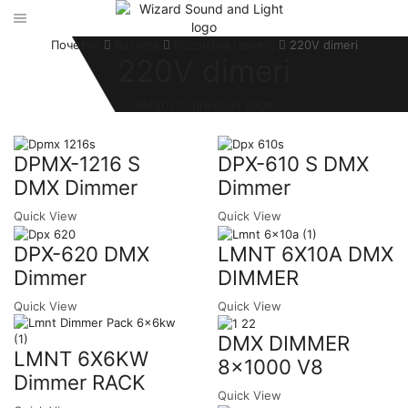
Почетна
Rasveta
Pozorišna rasveta
220V dimeri
220V dimeri
Return to previous page
DPMX-1216 S
DPX-610 S DMX
DMX Dimmer
Dimmer
Quick View
Quick View
DPX-620 DMX
LMNT 6X10A DMX
Dimmer
DIMMER
Quick View
Quick View
DMX DIMMER
LMNT 6X6KW
8×1000 V8
Dimmer RACK
Quick View