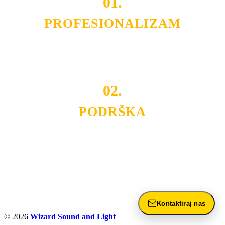
01.
PROFESIONALIZAM
Budite i Vi deo prezadovoljnih klijenata sa kojima smo
ostvarili saradnju i održavamo profesionalizam i
poslovnost.
02.
PODRŠKA
Nudimo savetovanje u izboru rasvete, dizajn prostora i
projektovanje instalacija, montažu, servis i održavanje.
Politika privatnosti
Kontaktiraj nas
© 2026
Wizard Sound and Light