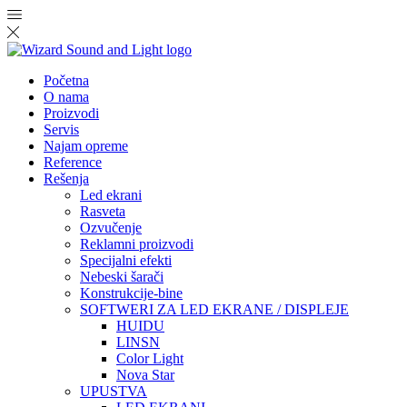
Početna
O nama
Proizvodi
Servis
Najam opreme
Reference
Rešenja
Led ekrani
Rasveta
Ozvučenje
Reklamni proizvodi
Specijalni efekti
Nebeski šarači
Konstrukcije-bine
SOFTWERI ZA LED EKRANE / DISPLEJE
HUIDU
LINSN
Color Light
Nova Star
UPUSTVA