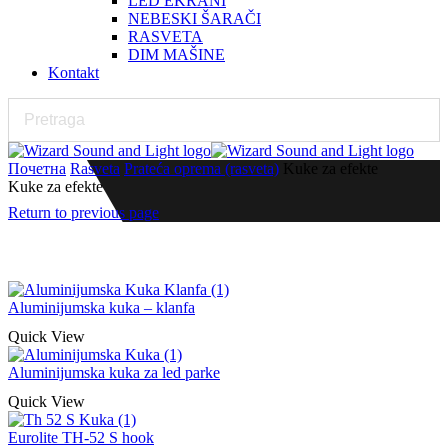
LED EKRANI
NEBESKI ŠARAČI
RASVETA
DIM MAŠINE
Kontakt
Почетна
Rasveta
Prateća oprema (rasveta)
Kuke za efekte
Kuke za efekte
Return to previous page
Aluminijumska kuka – klanfa
Quick View
Aluminijumska kuka za led parke
Quick View
Eurolite TH-52 S hook