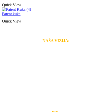
Quick View
Patent kuka
Quick View
NAŠA VIZIJA:
Naša rešenja, ekonomičnost, kvalitet i brzina pruženih
usluga nas izdvajaju od ostalih konkurenata na tržištu.
Razvijamo se i fleksibilni smo na promene tržišta. Tu
smo da i Vama omogućimo da dobijete
VRHUNSKU
OPREMU I USLUGU
po
MINIMALNOJ CENI.
Do tada pogledajte
REFERENCE
, tj. neke od naših
projekata.