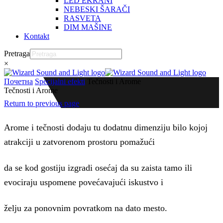
LED EKRANI
NEBESKI ŠARAČI
RASVETA
DIM MAŠINE
Kontakt
Pretraga
×
Почетна
Specijalni efekti
Tečnosti i Arome
Tečnosti i Arome
Return to previous page
Arome i tečnosti dodaju tu dodatnu dimenziju bilo kojoj
atrakciji u zatvorenom prostoru pomažući
da se kod gostiju izgradi osećaj da su zaista tamo ili
evociraju uspomene povećavajući iskustvo i
želju za ponovnim povratkom na dato mesto.