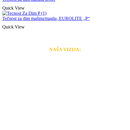
Quick View
Tečnost za dim mašinu/maglu, EUROLITE „P“
Quick View
NAŠA VIZIJA:
Naša rešenja, ekonomičnost, kvalitet i brzina pruženih
usluga nas izdvajaju od ostalih konkurenata na tržištu.
Razvijamo se i fleksibilni smo na promene tržišta. Tu
smo da i Vama omogućimo da dobijete
VRHUNSKU
OPREMU I USLUGU
po
MINIMALNOJ CENI.
Do tada pogledajte
REFERENCE
, tj. neke od naših
projekata.