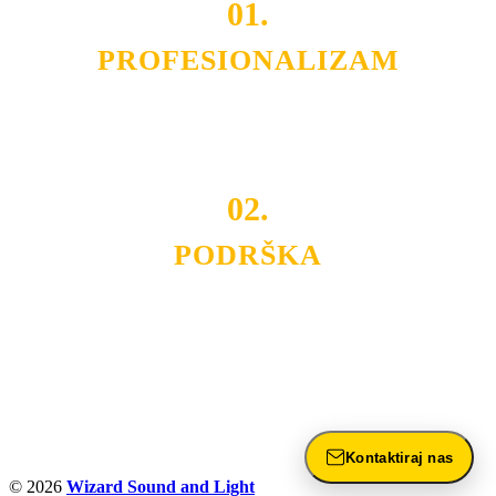
01.
PROFESIONALIZAM
Budite i Vi deo prezadovoljnih klijenata sa kojima smo
ostvarili saradnju i održavamo profesionalizam i
poslovnost.
02.
PODRŠKA
Nudimo savetovanje u izboru rasvete, dizajn prostora i
projektovanje instalacija, montažu, servis i održavanje.
Politika privatnosti
Kontaktiraj nas
© 2026
Wizard Sound and Light