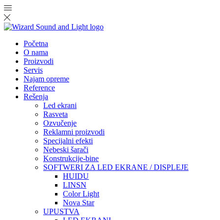
Početna
O nama
Proizvodi
Servis
Najam opreme
Reference
Rešenja
Led ekrani
Rasveta
Ozvučenje
Reklamni proizvodi
Specijalni efekti
Nebeski šarači
Konstrukcije-bine
SOFTWERI ZA LED EKRANE / DISPLEJE
HUIDU
LINSN
Color Light
Nova Star
UPUSTVA