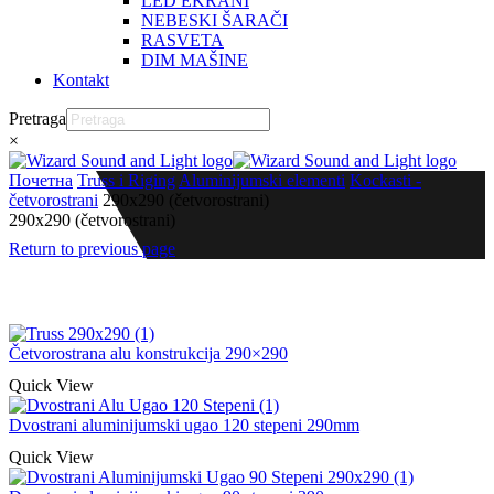
LED EKRANI
NEBESKI ŠARAČI
RASVETA
DIM MAŠINE
Kontakt
Pretraga
×
Почетна
Truss i Riging
Aluminijumski elementi
Kockasti -
četvorostrani
290x290 (četvorostrani)
290x290 (četvorostrani)
Return to previous page
Četvorostrana alu konstrukcija 290×290
Quick View
Dvostrani aluminijumski ugao 120 stepeni 290mm
Quick View