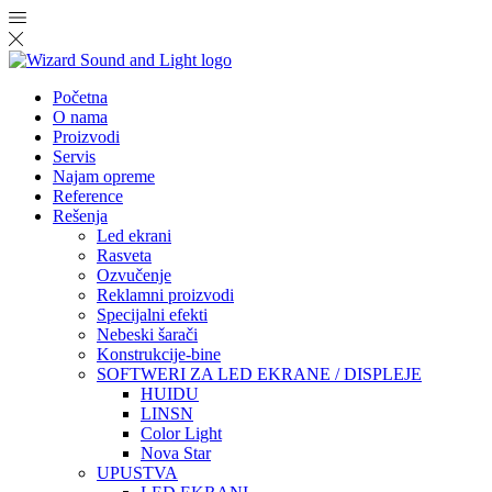
Početna
O nama
Proizvodi
Servis
Najam opreme
Reference
Rešenja
Led ekrani
Rasveta
Ozvučenje
Reklamni proizvodi
Specijalni efekti
Nebeski šarači
Konstrukcije-bine
SOFTWERI ZA LED EKRANE / DISPLEJE
HUIDU
LINSN
Color Light
Nova Star
UPUSTVA