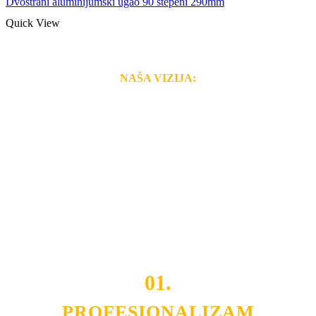
Dvostrani aluminijumski ugao 90 stepeni 290mm
Quick View
NAŠA VIZIJA:
Naša rešenja, ekonomičnost, kvalitet i brzina pruženih
usluga nas izdvajaju od ostalih konkurenata na tržištu.
Razvijamo se i fleksibilni smo na promene tržišta. Tu
smo da i Vama omogućimo da dobijete
VRHUNSKU
OPREMU I USLUGU
po
MINIMALNOJ CENI.
Do tada pogledajte
REFERENCE
, tj. neke od naših
projekata.
01.
PROFESIONALIZAM