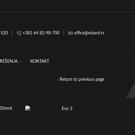
Wizard Sound and Light, Ticanova 27 22
 520
+381 64 82-98-700
office@wizard.rs
REŠENJA
KONTAKT
Return to previous page