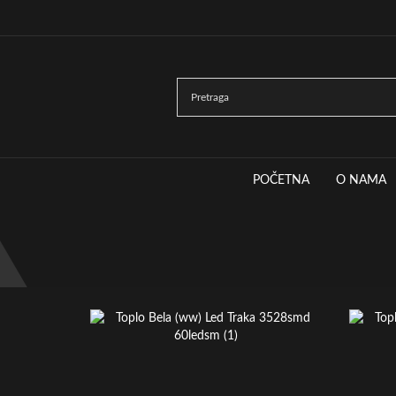
d Sound and Light, Ticanova 27 22400 Ruma
POČETNA
O NAMA