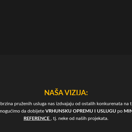
NAŠA VIZIJA:
brzina pruženih usluga nas izdvajaju od ostalih konkurenata na tr
omogućimo da dobijete
VRHUNSKU OPREMU I USLUGU
po
MIN
REFERENCE
, tj. neke od naših projekata.