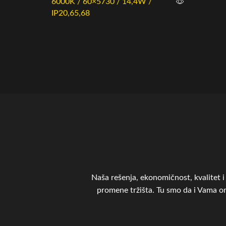
6000K / 60×5730 / 14,4W /
IP20,65,68
Naša rešenja, ekonomičnost, kvalitet i 
promene tržišta. Tu smo da i Vama 