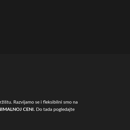
žištu. Razvijamo se i fleksibilni smo na
IMALNOJ CENI.
Do tada pogledajte