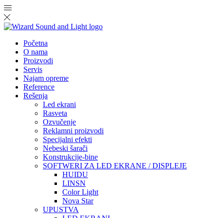
Početna
O nama
Proizvodi
Servis
Najam opreme
Reference
Rešenja
Led ekrani
Rasveta
Ozvučenje
Reklamni proizvodi
Specijalni efekti
Nebeski šarači
Konstrukcije-bine
SOFTWERI ZA LED EKRANE / DISPLEJE
HUIDU
LINSN
Color Light
Nova Star
UPUSTVA