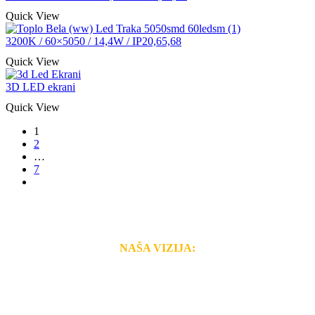
Quick View
3200K / 60×5050 / 14,4W / IP20,65,68
Quick View
3D LED ekrani
Quick View
1
2
…
7
next
NAŠA VIZIJA:
Naša rešenja, ekonomičnost, kvalitet i brzina pruženih
usluga nas izdvajaju od ostalih konkurenata na tržištu.
Razvijamo se i fleksibilni smo na promene tržišta. Tu