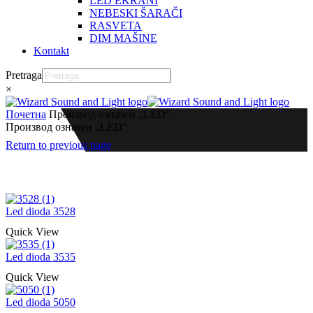
LED EKRANI
NEBESKI ŠARAČI
RASVETA
DIM MAŠINE
Kontakt
Pretraga
×
Почетна
Производ oзначен „LED“
Производ oзначен „LED“
Return to previous page
Led dioda 3528
Quick View
Led dioda 3535
Quick View
Led dioda 5050