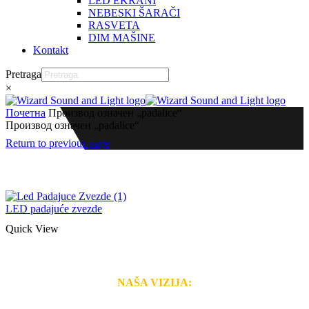
LED EKRANI
NEBESKI ŠARAČI
RASVETA
DIM MAŠINE
Kontakt
Pretraga
×
Почетна
Производ oзначен „padalice“
Производ oзначен „padalice“
Return to previous page
LED padajuće zvezde
Quick View
NAŠA VIZIJA:
Naša rešenja, ekonomičnost, kvalitet i brzina pruženih