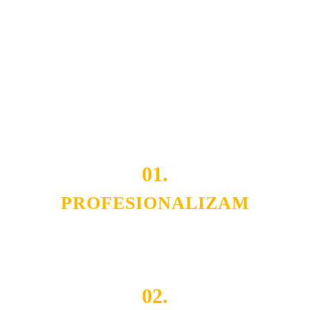
usluga nas izdvajaju od ostalih konkurenata na tržištu.
Razvijamo se i fleksibilni smo na promene tržišta. Tu
smo da i Vama omogućimo da dobijete
VRHUNSKU
OPREMU I USLUGU
po
MINIMALNOJ CENI.
Do tada pogledajte
REFERENCE
, tj. neke od naših
projekata.
01.
PROFESIONALIZAM
Budite i Vi deo prezadovoljnih klijenata sa kojima smo
ostvarili saradnju i održavamo profesionalizam i
poslovnost.
02.