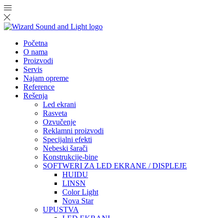
Početna
O nama
Proizvodi
Servis
Najam opreme
Reference
Rešenja
Led ekrani
Rasveta
Ozvučenje
Reklamni proizvodi
Specijalni efekti
Nebeski šarači
Konstrukcije-bine
SOFTWERI ZA LED EKRANE / DISPLEJE
HUIDU
LINSN
Color Light
Nova Star
UPUSTVA