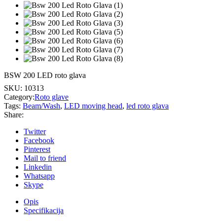
BSW 200 LED roto glava
SKU:
10313
Category:
Roto glave
Tags:
Beam/Wash
,
LED moving head
,
led roto glava
Share:
Twitter
Facebook
Pinterest
Mail to friend
Linkedin
Whatsapp
Skype
Opis
Specifikacija