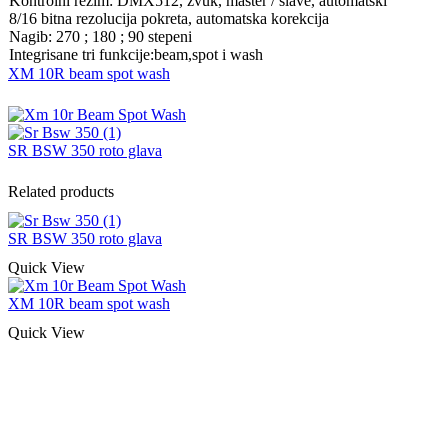
Kontrolni režim: DMX512, zvuk, master / slave, automatski
8/16 bitna rezolucija pokreta, automatska korekcija
Nagib: 270 ; 180 ; 90 stepeni
Integrisane tri funkcije:beam,spot i wash
XM 10R beam spot wash
SR BSW 350 roto glava
Related products
SR BSW 350 roto glava
Quick View
XM 10R beam spot wash
Quick View
Naša rešenja, ekonomičnost, kvalitet 