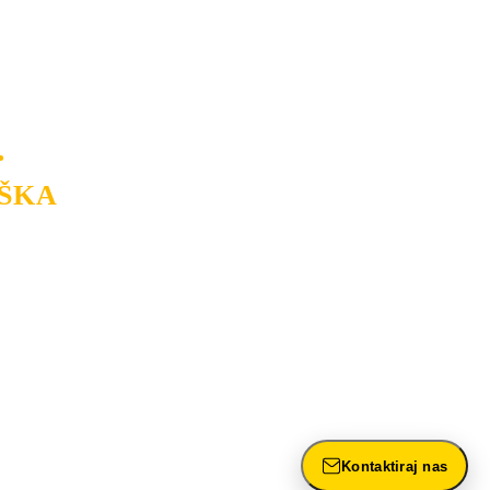
USLUGU
po
MINIMALNOJ CENI.
a.
.
ŠKA
rasvete, dizajn prostora i
ntažu, servis i održavanje.
Kontaktiraj nas