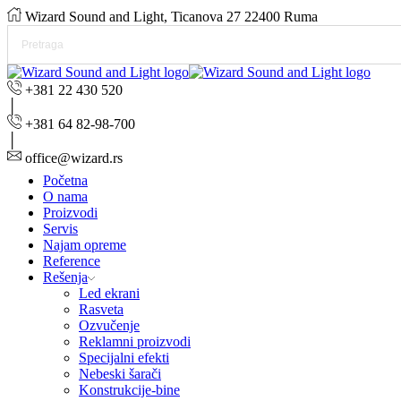
Wizard Sound and Light, Ticanova 27 22400 Ruma
+381 22 430 520
+381 64 82-98-700
office@wizard.rs
Početna
O nama
Proizvodi
Servis
Najam opreme
Reference
Rešenja
Led ekrani
Rasveta
Ozvučenje
Reklamni proizvodi
Specijalni efekti
Nebeski šarači
Konstrukcije-bine