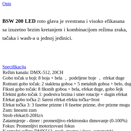
Opis
BSW 200 LED
roto glava je svestrana i visoko efikasana
sa izuzetno brzim kretanjem i kombinacijom režima zraka,
tačaka i wash-a u jednoj jedinici.
Specifikacija
Režim kanala: DMX-512, 20CH
Gobo točak u boji: 8 boja + bela ， podeljene boje ， efekat duge
Rotirani gobo točak: 2 staklena goboa + 5 metalnih goboa + belo, dug
Fiksni gobo točak: 8 fiksnih goboa + bela, efekat duge, gobo šejk
Efektni gobo točak 1: podesiva brzina i smer rotacije + dugin efekat
Efekat gobo točka 2: šareni efekat efekta točka+frost
Efekat točka 3: 3 fasetne prizme i 8 fasetne prizme, dve prizme mogu 
Zum: linearni zum
Strob efekat:0-20Hz/s
Zatamnjenje - dimer : promenljivo elektronsko dimovanje (0-100%)
Fokus: Promenljivi motorizovani fokus