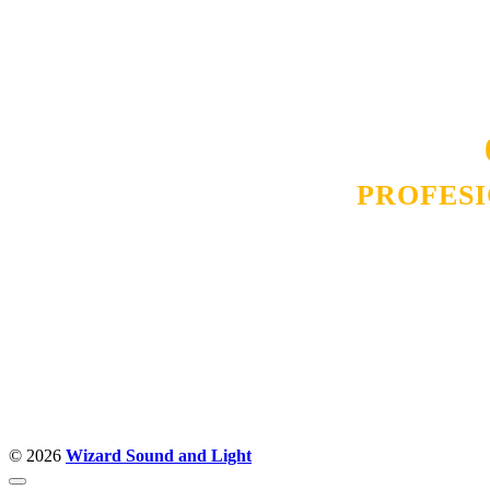
smo na promene tržišta. Tu smo da
D
PROFES
Budite i Vi deo prezadovo
ostvarili saradnju i o
pos
© 2026
Wizard Sound and Light