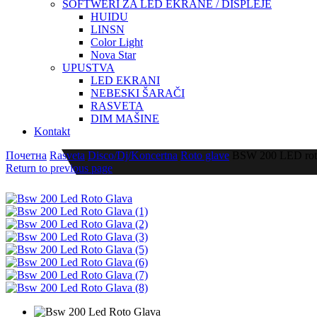
SOFTWERI ZA LED EKRANE / DISPLEJE
HUIDU
LINSN
Color Light
Nova Star
UPUSTVA
LED EKRANI
NEBESKI ŠARAČI
RASVETA
DIM MAŠINE
Kontakt
Почетна
Rasveta
Disco/Dj/Koncertna
Roto glave
BSW 200 LED rot
Return to previous page