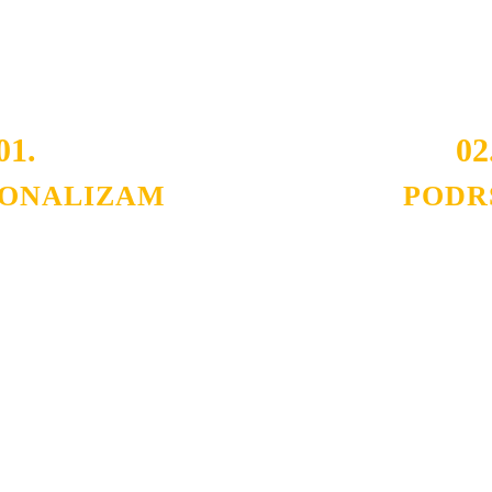
 i Vama omogućimo da dobijete
VRHUNSKU OPREMU I 
o tada pogledajte
REFERENCE
, tj. neke od naših projekat
01.
02
IONALIZAM
PODR
ljnih klijenata sa kojima smo
Nudimo savetovanje u izboru 
državamo profesionalizam i
projektovanje instalacija, mo
lovnost.
Politika privatnosti