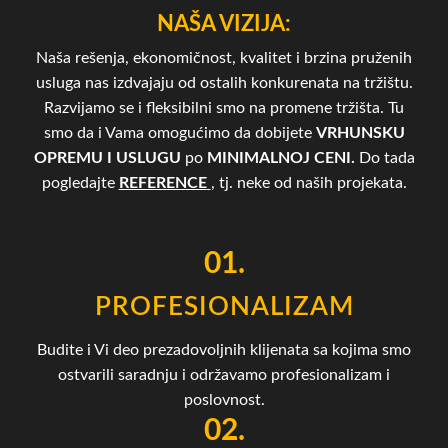
NAŠA VIZIJA:
Naša rešenja, ekonomičnost, kvalitet i brzina pruženih
usluga nas izdvajaju od ostalih konkurenata na tržištu.
Razvijamo se i fleksibilni smo na promene tržišta. Tu
smo da i Vama omogućimo da dobijete
VRHUNSKU
OPREMU I USLUGU
po
MINIMALNOJ CENI.
Do tada
pogledajte
REFERENCE
, tj. neke od naših projekata.
01.
PROFESIONALIZAM
Budite i Vi deo prezadovoljnih klijenata sa kojima smo
ostvarili saradnju i održavamo profesionalizam i
poslovnost.
02.