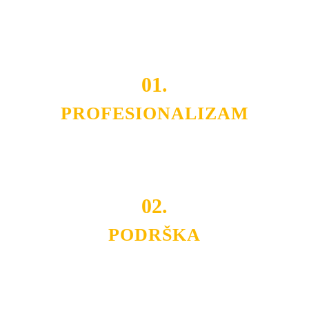
Do tada pogledajte
REFERENCE
, tj. neke od naših
projekata.
01.
PROFESIONALIZAM
Budite i Vi deo prezadovoljnih klijenata sa kojima smo
ostvarili saradnju i održavamo profesionalizam i
poslovnost.
02.
PODRŠKA
Nudimo savetovanje u izboru rasvete, dizajn prostora i
projektovanje instalacija, montažu, servis i održavanje.