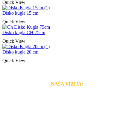
Quick View
Disko kugla 15 cm
Quick View
Disko kugla CH 75cm
Quick View
Disko kugla 20 cm
Quick View
NAŠA VIZIJA:
Naša rešenja, ekonomičnost, kvalitet i brzina pruženih
usluga nas izdvajaju od ostalih konkurenata na tržištu.
Razvijamo se i fleksibilni smo na promene tržišta. Tu
smo da i Vama omogućimo da dobijete
VRHUNSKU
OPREMU I USLUGU
po
MINIMALNOJ CENI.