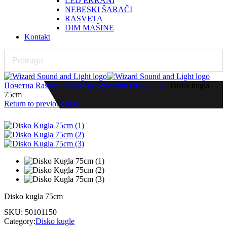
LED EKRANI
NEBESKI ŠARAČI
RASVETA
DIM MAŠINE
Kontakt
Почетна
Rasveta
Disco/Dj/Koncertna
Disko kugle
Disko kugla
75cm
Return to previous page
Disko kugla 75cm
SKU:
50101150
Category:
Disko kugle