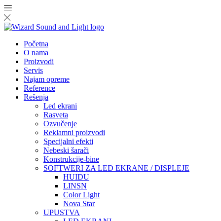
Početna
O nama
Proizvodi
Servis
Najam opreme
Reference
Rešenja
Led ekrani
Rasveta
Ozvučenje
Reklamni proizvodi
Specijalni efekti
Nebeski šarači
Konstrukcije-bine
SOFTWERI ZA LED EKRANE / DISPLEJE
HUIDU
LINSN
Color Light
Nova Star
UPUSTVA