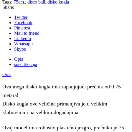
Tags:
75cm.
,
disco ball
,
disko kugla
Share:
Twitter
Facebook
Pinterest
Mail to friend
Linkedin
Whatsapp
Skype
Opis
specifikacija
Opis
Ova mega disko kugla ima zapanjujući prečnik od 0.75
metara!
Disko kugla ove veličine primenjiva je u velikim
klubovima i na velikim događajima.
Ovaj model ima robusno plastično jezgro, prečnika je 75