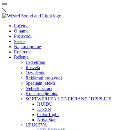
Početna
O nama
Proizvodi
Servis
Najam opreme
Reference
Rešenja
Led ekrani
Rasveta
Ozvučenje
Reklamni proizvodi
Specijalni efekti
Nebeski šarači
Konstrukcije-bine
SOFTWERI ZA LED EKRANE / DISPLEJE
HUIDU
LINSN
Color Light
Nova Star
UPUSTVA