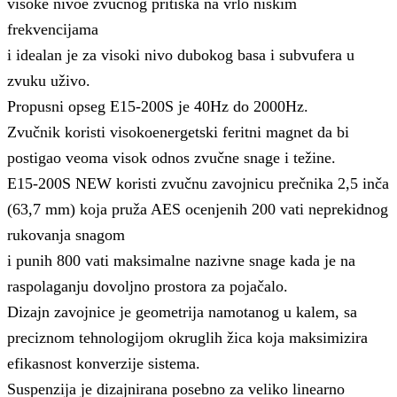
visoke nivoe zvučnog pritiska na vrlo niskim
frekvencijama
i idealan je za visoki nivo dubokog basa i subvufera u
zvuku uživo.
Propusni opseg E15-200S je 40Hz do 2000Hz.
Zvučnik koristi visokoenergetski feritni magnet da bi
postigao veoma visok odnos zvučne snage i težine.
E15-200S NEW koristi zvučnu zavojnicu prečnika 2,5 inča
(63,7 mm) koja pruža AES ocenjenih 200 vati neprekidnog
rukovanja snagom
i punih 800 vati maksimalne nazivne snage kada je na
raspolaganju dovoljno prostora za pojačalo.
Dizajn zavojnice je geometrija namotanog u kalem, sa
preciznom tehnologijom okruglih žica koja maksimizira
efikasnost konverzije sistema.
Suspenzija je dizajnirana posebno za veliko linearno