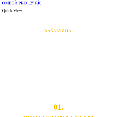
OMEGA PRO 12″ RK
Quick View
NAŠA VIZIJA:
Naša rešenja, ekonomičnost, kvalitet i brzina pruženih
usluga nas izdvajaju od ostalih konkurenata na tržištu.
Razvijamo se i fleksibilni smo na promene tržišta. Tu
smo da i Vama omogućimo da dobijete
VRHUNSKU
OPREMU I USLUGU
po
MINIMALNOJ CENI.
Do tada pogledajte
REFERENCE
, tj. neke od naših
projekata.
01.