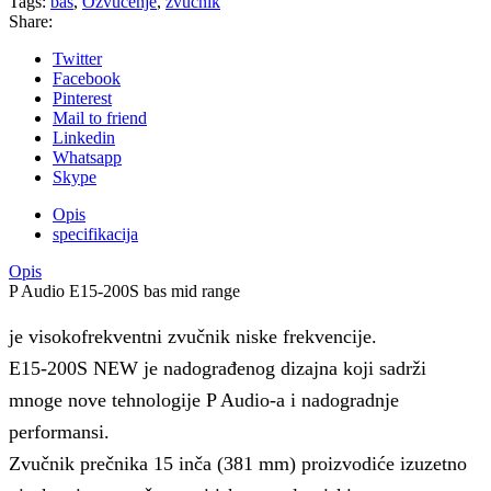
Tags:
bas
,
Ozvučenje
,
zvucnik
Share:
Twitter
Facebook
Pinterest
Mail to friend
Linkedin
Whatsapp
Skype
Opis
specifikacija
Opis
P Audio E15-200S bas mid range
je visokofrekventni zvučnik niske frekvencije.
E15-200S NEW je nadograđenog dizajna koji sadrži
mnoge nove tehnologije P Audio-a i nadogradnje
performansi.
Zvučnik prečnika 15 inča (381 mm) proizvodiće izuzetno