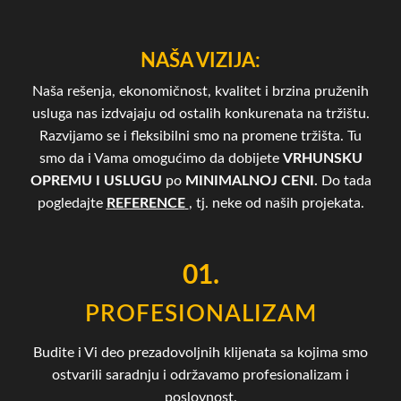
NAŠA VIZIJA:
Naša rešenja, ekonomičnost, kvalitet i brzina pruženih
usluga nas izdvajaju od ostalih konkurenata na tržištu.
Razvijamo se i fleksibilni smo na promene tržišta. Tu
smo da i Vama omogućimo da dobijete
VRHUNSKU
OPREMU I USLUGU
po
MINIMALNOJ CENI.
Do tada
pogledajte
REFERENCE
, tj. neke od naših projekata.
01.
PROFESIONALIZAM
Budite i Vi deo prezadovoljnih klijenata sa kojima smo
ostvarili saradnju i održavamo profesionalizam i
poslovnost.