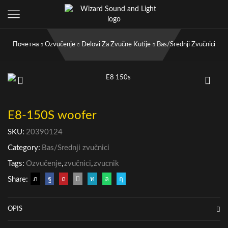
Почетна
Ozvučenje
Delovi Za Zvučne Kutije
Bas/Srednji Zvučnici
E8-150S woofer
SKU:
20390124
Category:
Bas/Srednji zvučnici
Tags:
Ozvučenje
,
zvučnici
,
zvucnik
Share:
OPIS