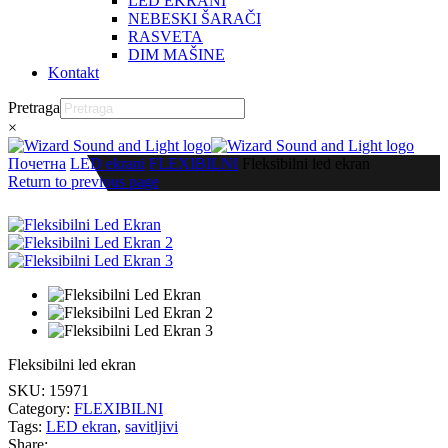
LED EKRANI
NEBESKI ŠARAČI
RASVETA
DIM MAŠINE
Kontakt
Pretraga
×
Почетна
LED ekrani
FLEXIBILNI
Fleksibilni led ekran
Return to previous page
Fleksibilni led ekran
SKU:
15971
Category:
FLEXIBILNI
Tags:
LED ekran
,
savitljivi
Share: