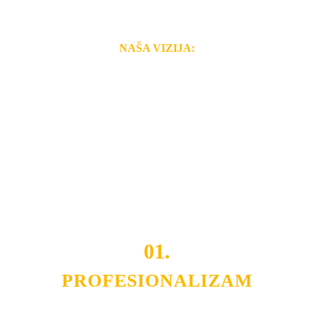
NAŠA VIZIJA:
Naša rešenja, ekonomičnost, kvalitet i brzina pruženih
usluga nas izdvajaju od ostalih konkurenata na tržištu.
Razvijamo se i fleksibilni smo na promene tržišta. Tu
smo da i Vama omogućimo da dobijete
VRHUNSKU
OPREMU I USLUGU
po
MINIMALNOJ CENI.
Do tada pogledajte
REFERENCE
, tj. neke od naših
projekata.
01.
PROFESIONALIZAM
Budite i Vi deo prezadovoljnih klijenata sa kojima smo