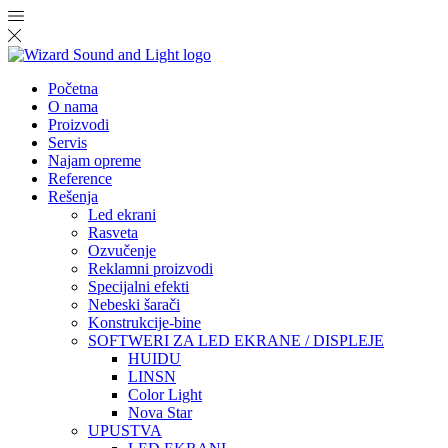
Početna
O nama
Proizvodi
Servis
Najam opreme
Reference
Rešenja
Led ekrani
Rasveta
Ozvučenje
Reklamni proizvodi
Specijalni efekti
Nebeski šarači
Konstrukcije-bine
SOFTWERI ZA LED EKRANE / DISPLEJE
HUIDU
LINSN
Color Light
Nova Star
UPUSTVA