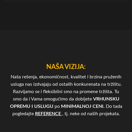
NAŠA VIZIJA:
Naša rešenja, ekonomičnost, kvalitet i brzina pruženih
usluga nas izdvajaju od ostalih konkurenata na tržištu.
Razvijamo se i fleksibilni smo na promene tržišta. Tu
smo da i Vama omogućimo da dobijete
VRHUNSKU
OPREMU I USLUGU
po
MINIMALNOJ CENI.
Do tada
pogledajte
REFERENCE
, tj. neke od naših projekata.