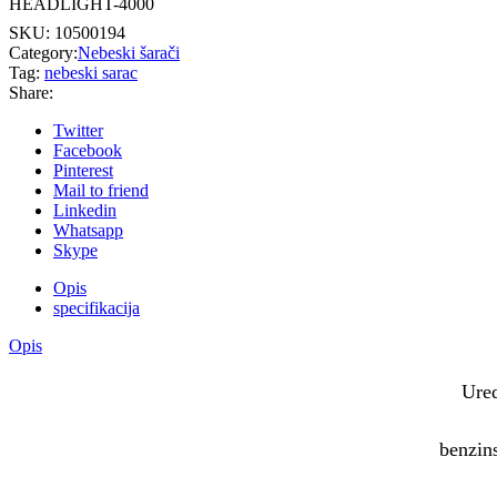
HEADLIGHT-4000
SKU:
10500194
Category:
Nebeski šarači
Tag:
nebeski sarac
Share:
Twitter
Facebook
Pinterest
Mail to friend
Linkedin
Whatsapp
Skype
Opis
specifikacija
Opis
Ured
benzin