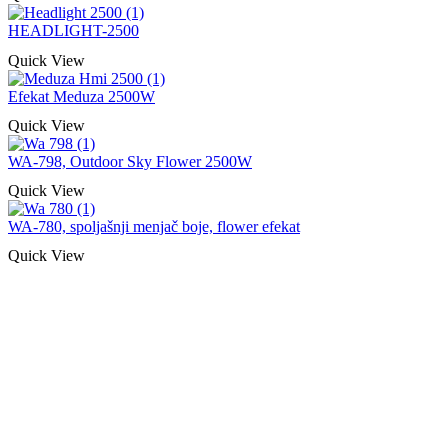
HEADLIGHT-2500
Quick View
Efekat Meduza 2500W
Quick View
WA-798, Outdoor Sky Flower 2500W
Quick View
WA-780, spoljašnji menjač boje, flower efekat
Quick View
Naša rešenja, ekonomičnost, kvalitet 
smo na promene tržišta. Tu smo da
D