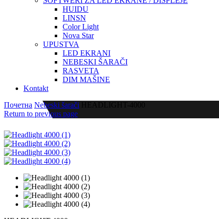
SOFTWERI ZA LED EKRANE / DISPLEJE
HUIDU
LINSN
Color Light
Nova Star
UPUSTVA
LED EKRANI
NEBESKI ŠARAČI
RASVETA
DIM MAŠINE
Kontakt
Почетна
Nebeski šarači
HEADLIGHT-4000
Return to previous page