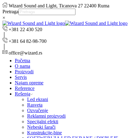
Wizard Sound and Light, Ticanova 27 22400 Ruma
Pretraga
×
+381 22 430 520
+381 64 82-98-700
office@wizard.rs
Početna
O nama
Proizvodi
Servis
Najam opreme
Reference
Rešenja
Led ekrani
Rasveta
Ozvučenje
Reklamni proizvodi
Specijalni efekti
Nebeski šarači
Konstrukcije-bine