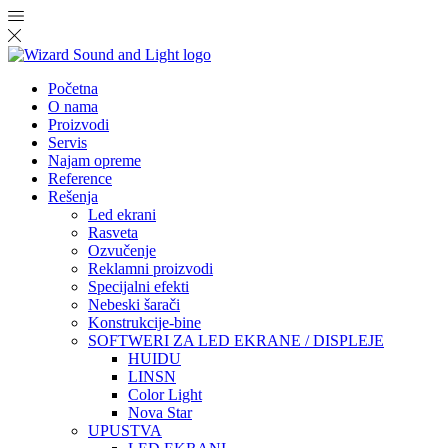
Početna
O nama
Proizvodi
Servis
Najam opreme
Reference
Rešenja
Led ekrani
Rasveta
Ozvučenje
Reklamni proizvodi
Specijalni efekti
Nebeski šarači
Konstrukcije-bine
SOFTWERI ZA LED EKRANE / DISPLEJE
HUIDU
LINSN
Color Light
Nova Star
UPUSTVA