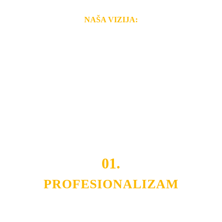
NAŠA VIZIJA:
Naša rešenja, ekonomičnost, kvalitet i brzina pruženih
usluga nas izdvajaju od ostalih konkurenata na tržištu.
Razvijamo se i fleksibilni smo na promene tržišta. Tu
smo da i Vama omogućimo da dobijete
VRHUNSKU
OPREMU I USLUGU
po
MINIMALNOJ CENI.
Do tada pogledajte
REFERENCE
, tj. neke od naših
projekata.
01.
PROFESIONALIZAM
Budite i Vi deo prezadovoljnih klijenata sa kojima smo
ostvarili saradnju i održavamo profesionalizam i