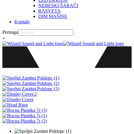
LED EKRANI
NEBESKI ŠARAČI
RASVETA
DIM MAŠINE
Kontakt
Pretraga
×
Почетна
Rezervni Delovi