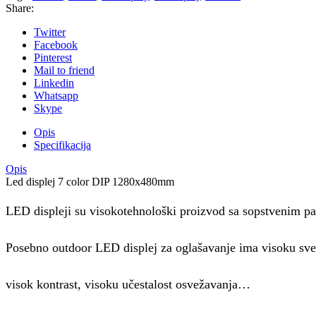
Share:
Twitter
Facebook
Pinterest
Mail to friend
Linkedin
Whatsapp
Skype
Opis
Specifikacija
Opis
Led displej 7 color DIP 1280x480mm
LED displeji su visokotehnološki proizvod sa sopstvenim p
Posebno outdoor LED displej za oglašavanje ima visoku sve
visok kontrast, visoku učestalost osvežavanja…