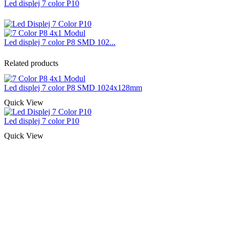
Led displej 7 color P10
Led displej 7 color P8 SMD 102...
Related products
Led displej 7 color P8 SMD 1024x128mm
Quick View
Led displej 7 color P10
Quick View
Naša rešenja, ekonomičnost, kvalitet 
smo na promene tržišta. Tu smo da
D