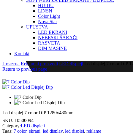
SOFTWERI ZA LED EKRANE / DISPLEJE
HUIDU
LINSN
Color Light
Nova Star
UPUSTVA
LED EKRANI
NEBESKI ŠARAČI
RASVETA
DIM MAŠINE
Kontakt
Почетна
Reklamni proizvodi
LED displeji
Led displej 7 color DIP
Return to previous page
Led displej 7 color DIP 1280x480mm
SKU:
10500094
Category:
LED displeji
Tags:
7 color
,
ekrani
,
led display
,
led displej
,
reklame