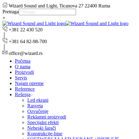
Wizard Sound and Light, Ticanova 27 22400 Ruma
Pretraga
×
+381 22 430 520
+381 64 82-98-700
office@wizard.rs
Početna
O nama
Proizvodi
Servis
Najam opreme
Reference
Rešenja
Led ekrani
Rasveta
Ozvučenje
Reklamni proizvodi
Specijalni efekti
Nebeski šarači
Konstrukcije-bine