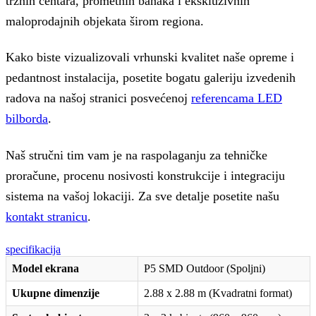
tržnih centara, prometnih banaka i ekskluzivnih
maloprodajnih objekata širom regiona.
Kako biste vizualizovali vrhunski kvalitet naše opreme i
pedantnost instalacija, posetite bogatu galeriju izvedenih
radova na našoj stranici posvećenoj
referencama LED
bilborda
.
Naš stručni tim vam je na raspolaganju za tehničke
proračune, procenu nosivosti konstrukcije i integraciju
sistema na vašoj lokaciji. Za sve detalje posetite našu
kontakt stranicu
.
specifikacija
Model ekrana
P5 SMD Outdoor (Spoljni)
Ukupne dimenzije
2.88 x 2.88 m (Kvadratni format)