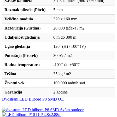
Sastav kabineta
3 x 3 kabineta (960 x 960 mm)
Razmak piksela (Pitch)
5 mm
Veličina modula
320 x 160 mm
Rezolucija (Gustina)
20.000 tačaka / m2
Udaljenost gledanja
6 m do 300 m
Ugao gledanja
120° (H) / 100° (V)
Potrošnja (Prosek)
300W / m2
Radna temperatura
-10°C do +50°C
Težina
35 kg / m2
Životni vek
100.000 radnih sati
Garancija
2 godine
Dvostrani LED Bilbord P8 SMD O...