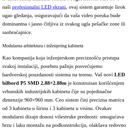
naši
profesionalni LED ekrani
, ovaj sistem garantuje širok
ugao gledanja, osiguravajući da vaša video poruka bude
dominantna i jasno čitljiva iz svakog ugla pešačke zone ili
saobraćajnice.
Modularna arhitektura i inženjering kabineta
Kao kompanija koja inženjerskom preciznošću pristupa
svakoj instalaciji, posebnu pažnju posvećujemo
hardverskoj pouzdanosti sistema na terenu. Vaš novi
LED
bilbord P5 SMD 2.88×2.88m
je konstruisan korišćenjem
vrhunskih industrijskih kabineta čije su pojedinačne
dimenzije 960×960 mm. Ceo sistem čini precizna matrica
od 3 kabineta u širinu i 3 kabineta u visinu. Ovakav
modularni dizajn donosi višestruke prednosti: omogućava
brzu i laku montažu na podkonstrukciju, olakšava redovno