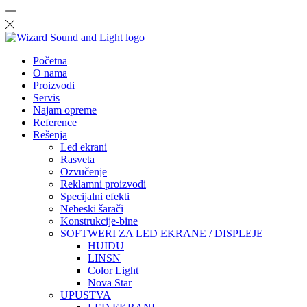
Početna
O nama
Proizvodi
Servis
Najam opreme
Reference
Rešenja
Led ekrani
Rasveta
Ozvučenje
Reklamni proizvodi
Specijalni efekti
Nebeski šarači
Konstrukcije-bine
SOFTWERI ZA LED EKRANE / DISPLEJE
HUIDU
LINSN
Color Light
Nova Star
UPUSTVA