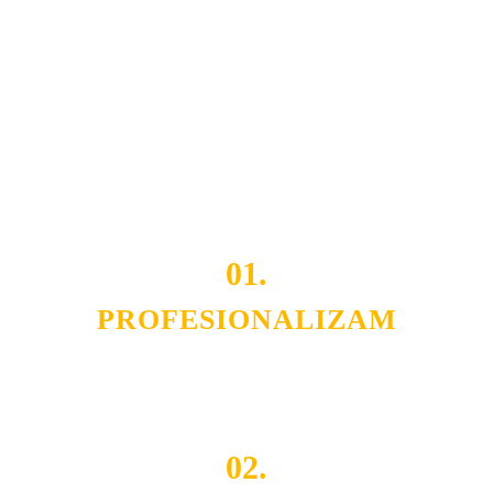
usluga nas izdvajaju od ostalih konkurenata na tržištu.
Razvijamo se i fleksibilni smo na promene tržišta. Tu
smo da i Vama omogućimo da dobijete
VRHUNSKU
OPREMU I USLUGU
po
MINIMALNOJ CENI.
Do tada pogledajte
REFERENCE
, tj. neke od naših
projekata.
01.
PROFESIONALIZAM
Budite i Vi deo prezadovoljnih klijenata sa kojima smo
ostvarili saradnju i održavamo profesionalizam i
poslovnost.
02.