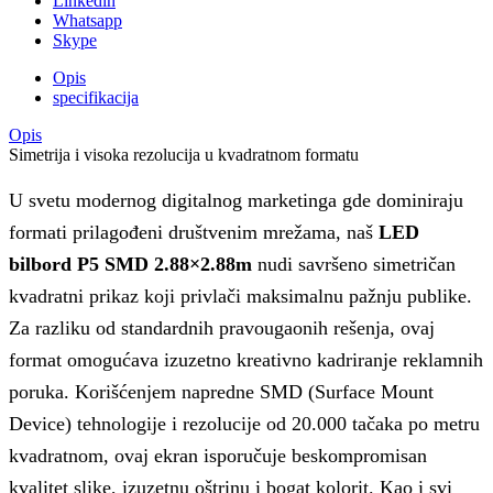
Linkedin
Whatsapp
Skype
Opis
specifikacija
Opis
Simetrija i visoka rezolucija u kvadratnom formatu
U svetu modernog digitalnog marketinga gde dominiraju
formati prilagođeni društvenim mrežama, naš
LED
bilbord P5 SMD 2.88×2.88m
nudi savršeno simetričan
kvadratni prikaz koji privlači maksimalnu pažnju publike.
Za razliku od standardnih pravougaonih rešenja, ovaj
format omogućava izuzetno kreativno kadriranje reklamnih
poruka. Korišćenjem napredne SMD (Surface Mount
Device) tehnologije i rezolucije od 20.000 tačaka po metru
kvadratnom, ovaj ekran isporučuje beskompromisan
kvalitet slike, izuzetnu oštrinu i bogat kolorit. Kao i svi