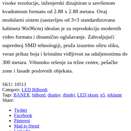
visoke rezolucije, inženjerski dizajniran u savršenom
kvadratnom formatu od 2.88 x 2.88 metara. Ovaj
modularni sistem (sastavljen od 3×3 standardizovana
kabineta 96x96cm) idealan je za reprodukciju modernih
video formata i dinamično oglašavanje. Zahvaljujući
naprednoj SMD tehnologiji, pruža izuzetno oštru sliku,
veran prikaz boja i kristalnu vidljivost na udaljenostima do
300 metara. Vrhunsko rešenje za tržne centre, pešačke
zone i fasade poslovnih objekata.
SKU:
10513
Category:
LED Bilbordi
Tags:
BANER
,
bilbord
,
display
,
displej
,
LED ekran
,
p5
,
reklame
Share:
Twitter
Facebook
Pinterest
Mail to friend