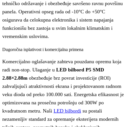
tehničko održavanje i obezbeđuje savršeno ravnu površinu
panela. Operativni opseg rada od -10°C do +50°C
osigurava da celokupna elektronika i sistem napajanja
funkcionišu bez zastoja u svim lokalnim klimatskim i
vremenskim uslovima.
Dugoročna isplativost i komercijalna primena
Komercijalno oglašavanje zahteva pouzdanu opremu koja
radi non-stop. Ulaganje u
LED bilbord P5 SMD
2.88×2.88m
obezbeđuje brz povrat investicije (ROI)
zahvaljujući atraktivnosti ekrana i projektovanom radnom
veku dioda od preko 100.000 sati. Energetska efikasnost je
optimizovana na prosečnu potrošnju od 300W po
kvadratnom metru. Naši
LED bilbordi
su postali
nezamenljiv standard za opremanje eksterijera modernih