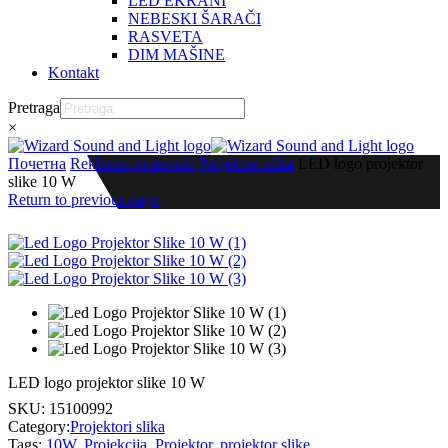
LED EKRANI
NEBESKI ŠARAČI
RASVETA
DIM MAŠINE
Kontakt
Pretraga
×
Почетна
Reklamni proizvodi
Projektori slika
LED logo projektor
slike 10 W
Return to previous page
LED logo projektor slike 10 W
SKU:
15100992
Category:
Projektori slika
Tags:
10W
,
Projekcija
,
Projektor
,
projektor slike