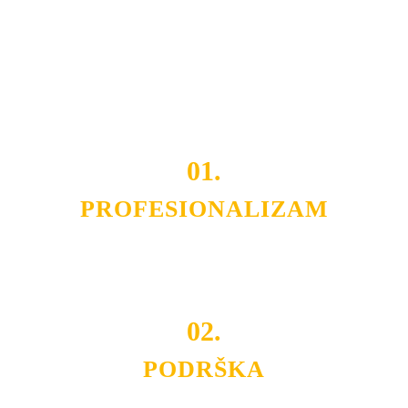
smo da i Vama omogućimo da dobijete
VRHUNSKU
OPREMU I USLUGU
po
MINIMALNOJ CENI.
Do tada pogledajte
REFERENCE
, tj. neke od naših
projekata.
01.
PROFESIONALIZAM
Budite i Vi deo prezadovoljnih klijenata sa kojima smo
ostvarili saradnju i održavamo profesionalizam i
poslovnost.
02.
PODRŠKA