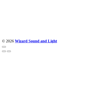
Nudimo savetovanje u izboru rasvete, dizajn prostora i
projektovanje instalacija, montažu, servis i održavanje.
Politika privatnosti
© 2026
Wizard Sound and Light