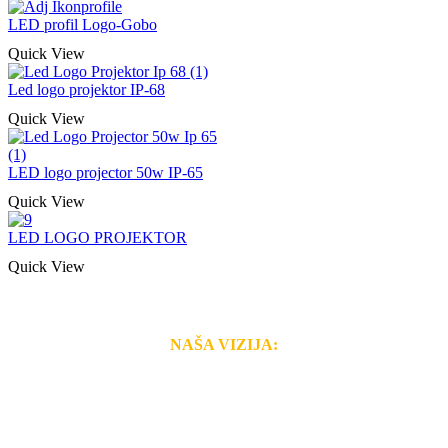
LED profil Logo-Gobo
Quick View
Led logo projektor IP-68
Quick View
LED logo projector 50w IP-65
Quick View
LED LOGO PROJEKTOR
Quick View
NAŠA VIZIJA:
Naša rešenja, ekonomičnost, kvalitet i brzina pruženih
usluga nas izdvajaju od ostalih konkurenata na tržištu.
Razvijamo se i fleksibilni smo na promene tržišta. Tu