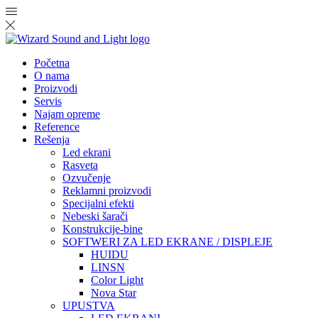
Početna
O nama
Proizvodi
Servis
Najam opreme
Reference
Rešenja
Led ekrani
Rasveta
Ozvučenje
Reklamni proizvodi
Specijalni efekti
Nebeski šarači
Konstrukcije-bine
SOFTWERI ZA LED EKRANE / DISPLEJE
HUIDU
LINSN
Color Light
Nova Star
UPUSTVA