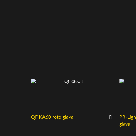
QF KA60 roto glava
PR-Ligh
glava