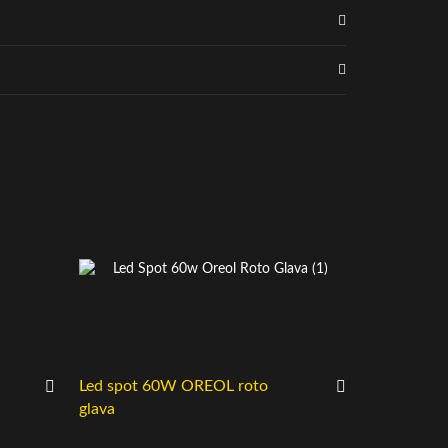
Led spot 60W OREOL roto
Led mini r
glava