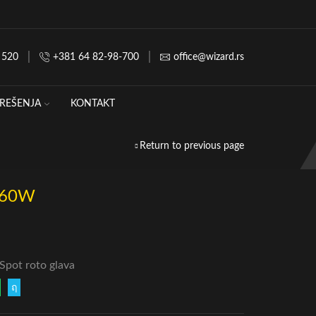
 520
+381 64 82-98-700
office@wizard.rs
REŠENJA
KONTAKT
Return to previous page
a 60W
Spot roto glava