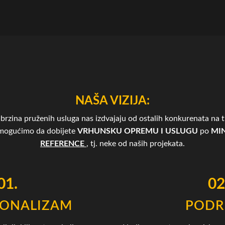
NAŠA VIZIJA:
brzina pruženih usluga nas izdvajaju od ostalih konkurenata na tr
omogućimo da dobijete
VRHUNSKU OPREMU I USLUGU
po
MIN
REFERENCE
, tj. neke od naših projekata.
01.
02
IONALIZAM
PODR