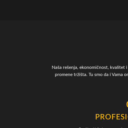
Naša rešenja, ekonomičnost, kvalitet i 
promene tržišta. Tu smo da i Vama 
PROFES