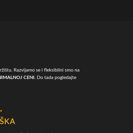
žištu. Razvijamo se i fleksibilni smo na
IMALNOJ CENI.
Do tada pogledajte
.
ŠKA