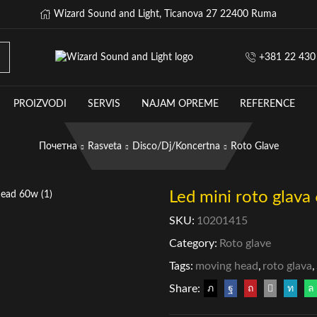
Wizard Sound and Light, Ticanova 27 22400 Ruma
+381 22 430
PROIZVODI
SERVIS
NAJAM OPREME
REFERENCE
Почетна
Rasveta
Disco/Dj/Koncertna
Roto Glave
Led mini roto glav
SKU:
10201415
Category:
Roto glave
Tags:
moving head
,
roto glava
,
Share: