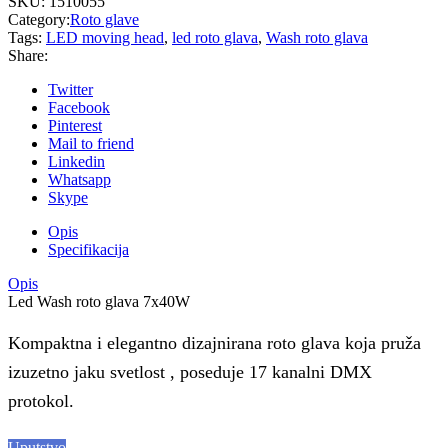
SKU:
1510055
Category:
Roto glave
Tags:
LED moving head
,
led roto glava
,
Wash roto glava
Share:
Twitter
Facebook
Pinterest
Mail to friend
Linkedin
Whatsapp
Skype
Opis
Specifikacija
Opis
Led Wash roto glava 7x40W
Kompaktna i elegantno dizajnirana roto glava koja pruža
izuzetno jaku svetlost , poseduje 17 kanalni DMX
protokol.
Uputstvo