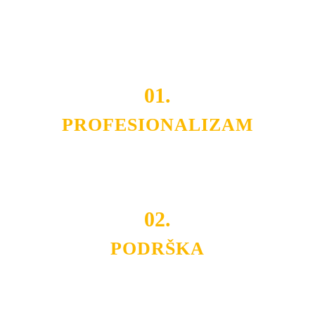
Do tada pogledajte
REFERENCE
, tj. neke od naših
projekata.
01.
PROFESIONALIZAM
Budite i Vi deo prezadovoljnih klijenata sa kojima smo
ostvarili saradnju i održavamo profesionalizam i
poslovnost.
02.
PODRŠKA
Nudimo savetovanje u izboru rasvete, dizajn prostora i
projektovanje instalacija, montažu, servis i održavanje.