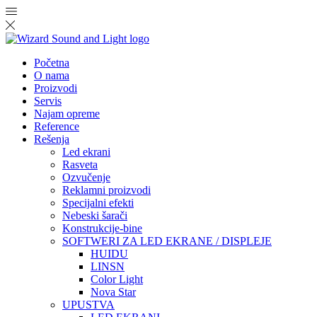
Početna
O nama
Proizvodi
Servis
Najam opreme
Reference
Rešenja
Led ekrani
Rasveta
Ozvučenje
Reklamni proizvodi
Specijalni efekti
Nebeski šarači
Konstrukcije-bine
SOFTWERI ZA LED EKRANE / DISPLEJE
HUIDU
LINSN
Color Light
Nova Star
UPUSTVA