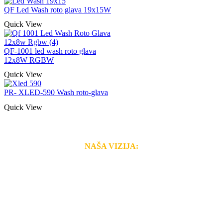
QF Led Wash roto glava 19x15W
Quick View
QF-1001 led wash roto glava
12x8W RGBW
Quick View
PR- XLED-590 Wash roto-glava
Quick View
NAŠA VIZIJA:
Naša rešenja, ekonomičnost, kvalitet i brzina pruženih
usluga nas izdvajaju od ostalih konkurenata na tržištu.
Razvijamo se i fleksibilni smo na promene tržišta. Tu
smo da i Vama omogućimo da dobijete
VRHUNSKU
OPREMU I USLUGU
po
MINIMALNOJ CENI.