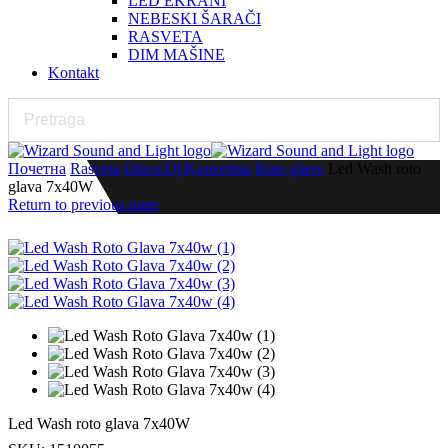
LED EKRANI
NEBESKI ŠARAČI
RASVETA
DIM MAŠINE
Kontakt
Почетна
Rasveta
Disco/Dj/Koncertna
Roto glave
Led Wash roto
glava 7x40W
Return to previous page
Led Wash roto glava 7x40W