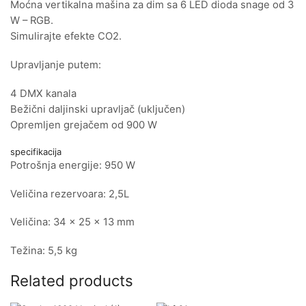
Moćna vertikalna mašina za dim sa 6 LED dioda snage od 3
W – RGB.
Simulirajte efekte CO2.
Upravljanje putem:
4 DMX kanala
Bežični daljinski upravljač (uključen)
Opremljen grejačem od 900 W
specifikacija
Potrošnja energije: 950 W
Veličina rezervoara: 2,5L
Veličina: 34 x 25 x 13 mm
Težina: 5,5 kg
Related products