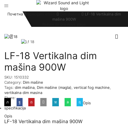
Почетна
Specijalni efekti
Dim mašine
LF-18 Vertikalna dim
mašina 900W
Return to previous page
LF-18 Vertikalna dim
mašina 900W
SKU:
1510332
Category:
Dim mašine
Tags:
dim mašina
,
Dim mašine (magla)
,
vertical fog machine
,
vertikalna dim masina
Share:
Opis
specifikacija
Opis
LF-18 Vertikalna dim mašina 900W