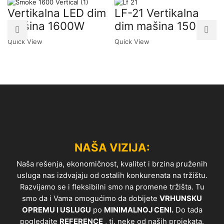
Vertikalna LED dim
LF-21 Vertikalna
mašina 1600W
dim mašina 1500W
Quick View
Quick View
NAŠA VIZIJA:
Naša rešenja, ekonomičnost, kvalitet i brzina pruženih
usluga nas izdvajaju od ostalih konkurenata na tržištu.
Razvijamo se i fleksibilni smo na promene tržišta. Tu
smo da i Vama omogućimo da dobijete
VRHUNSKU
OPREMU I USLUGU
po
MINIMALNOJ CENI.
Do tada
pogledajte
REFERENCE
, tj. neke od naših projekata.