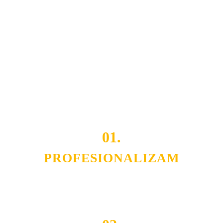
Naša rešenja, ekonomičnost, kvalitet i brzina pruženih
usluga nas izdvajaju od ostalih konkurenata na tržištu.
Razvijamo se i fleksibilni smo na promene tržišta. Tu
smo da i Vama omogućimo da dobijete
VRHUNSKU
OPREMU I USLUGU
po
MINIMALNOJ CENI.
Do tada pogledajte
REFERENCE
, tj. neke od naših
projekata.
01.
PROFESIONALIZAM
Budite i Vi deo prezadovoljnih klijenata sa kojima smo
ostvarili saradnju i održavamo profesionalizam i
poslovnost.