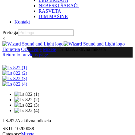
LED EKRANI
NEBESKI ŠARAČI
RASVETA
DIM MAŠINE
Kontakt
Pretraga
×
Почетна
Ozvučenje
Mixete
LS-822A aktivna mikseta
Return to previous page
LS-822A aktivna mikseta
SKU:
10200088
Category:
Mixete