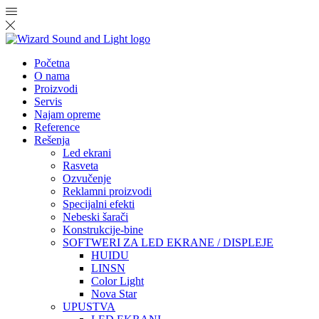
Početna
O nama
Proizvodi
Servis
Najam opreme
Reference
Rešenja
Led ekrani
Rasveta
Ozvučenje
Reklamni proizvodi
Specijalni efekti
Nebeski šarači
Konstrukcije-bine
SOFTWERI ZA LED EKRANE / DISPLEJE
HUIDU
LINSN
Color Light
Nova Star
UPUSTVA