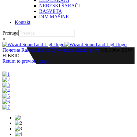
LED EKRANI
NEBESKI ŠARAČI
RASVETA
DIM MAŠINE
Kontakt
Pretraga
×
Почетна
Rasveta
Disco/Dj/Koncertna
Roto glave
MR 300w BSW
HIBRID
Return to previous page