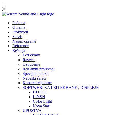
Početna
O nama
Proizvodi
Servis
Najam opreme
Reference
Rešenja
Led ekrani
Rasveta
Ozvučenje
Reklamni proizvodi
Specijalni efekti
Nebeski šarači
Konstrukcije-bine
SOFTWERI ZA LED EKRANE / DISPLEJE
HUIDU
LINSN
Color Light
Nova Star
UPUSTVA