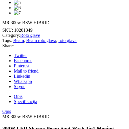
MR 300w BSW HIBRID
SKU:
10201349
Category:
Roto glave
Tags:
Beam
,
Beam roto glava
,
roto glava
Share:
Twitter
Facebook
Pinterest
Mail to friend
Linkedin
Whatsapp
Skype
Opis
Specifikacija
Opis
MR 300w BSW HIBRID
300W LED Sharpy Beam Spot Wash 3in1 Moving