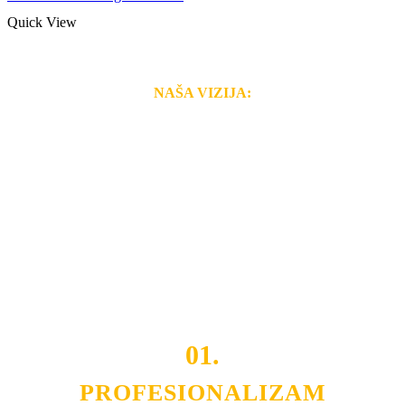
Quick View
NAŠA VIZIJA:
Naša rešenja, ekonomičnost, kvalitet i brzina pruženih
usluga nas izdvajaju od ostalih konkurenata na tržištu.
Razvijamo se i fleksibilni smo na promene tržišta. Tu
smo da i Vama omogućimo da dobijete
VRHUNSKU
OPREMU I USLUGU
po
MINIMALNOJ CENI.
Do tada pogledajte
REFERENCE
, tj. neke od naših
projekata.
01.
PROFESIONALIZAM