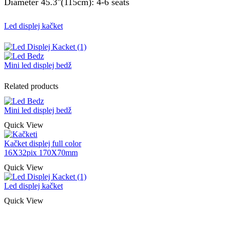
Diameter 45.3"(115cm): 4-6 seats
Led displej kačket
Mini led displej bedž
Related products
Mini led displej bedž
Quick View
Kačket displej full color
16X32pix 170X70mm
Quick View
Led displej kačket
Quick View