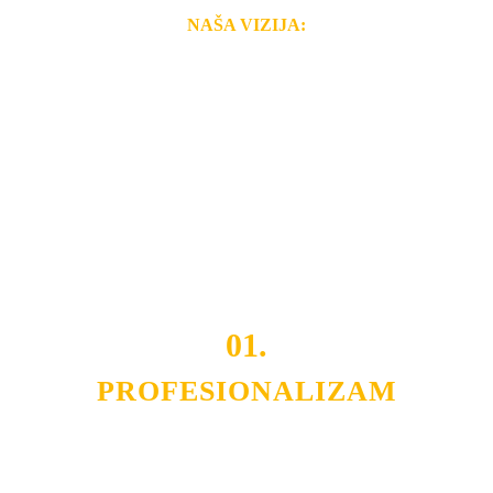
NAŠA VIZIJA:
Naša rešenja, ekonomičnost, kvalitet i brzina pruženih
usluga nas izdvajaju od ostalih konkurenata na tržištu.
Razvijamo se i fleksibilni smo na promene tržišta. Tu
smo da i Vama omogućimo da dobijete
VRHUNSKU
OPREMU I USLUGU
po
MINIMALNOJ CENI.
Do tada pogledajte
REFERENCE
, tj. neke od naših
projekata.
01.
PROFESIONALIZAM
Budite i Vi deo prezadovoljnih klijenata sa kojima smo
ostvarili saradnju i održavamo profesionalizam i