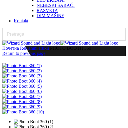
LED EKRANI
NEBESKI ŠARAČI
RASVETA
DIM MAŠINE
Kontakt
Почетна
Reklamni artikli
PHOTO BOOTH 360
Return to previous page