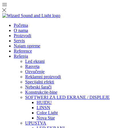
Početna
O nama
Proizvodi
Servis
Najam opreme
Reference
Rešenja
Led ekrani
Rasveta
Ozvučenje
Reklamni proizvodi
Specijalni efekti
Nebeski šarači
Konstrukcije-bine
SOFTWERI ZA LED EKRANE / DISPLEJE
HUIDU
LINSN
Color Light
Nova Star
UPUSTVA