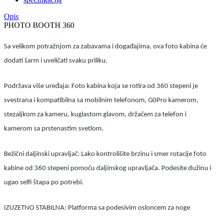
Opis
PHOTO BOOTH 360
Sa velikom potražnjom za zabavama i događajima, ova foto kabina će
dodati šarm i uveličati svaku priliku.
Podržava više uređaja: Foto kabina koja se rotira od 360 stepeni je
svestrana i kompatibilna sa mobilnim telefonom, G0Pro kamerom,
stezaljkom za kameru, kuglastom glavom, držačem za telefon i
kamerom sa prstenastim svetlom.
Bežični daljinski upravljač: Lako kontrolišite brzinu i smer rotacije foto
kabine od 360 stepeni pomoću daljinskog upravljača. Podesite dužinu i
ugao selfi štapa po potrebi.
IZUZETNO STABILNA: Platforma sa podesivim osloncem za noge