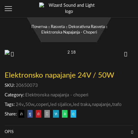
Почетна
Rasveta
Dekorativna Rasveta
Elektronska Napajanja - Choperi
Elektronsko napajanje 24V / 50W
SKU:
20650073
Category:
Elektronska napajanja - choperi
Tags:
24v
,
50w
,
coperi
,
led sijalice
,
led traka
,
napajanje
,
trafo
Share:
OPIS