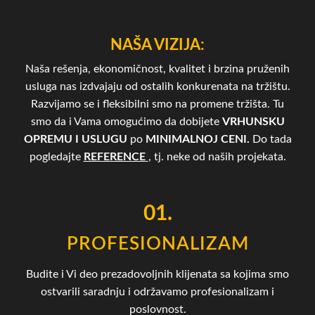
NAŠA VIZIJA:
Naša rešenja, ekonomičnost, kvalitet i brzina pruženih
usluga nas izdvajaju od ostalih konkurenata na tržištu.
Razvijamo se i fleksibilni smo na promene tržišta. Tu
smo da i Vama omogućimo da dobijete
VRHUNSKU
OPREMU I USLUGU
po
MINIMALNOJ CENI.
Do tada
pogledajte
REFERENCE
, tj. neke od naših projekata.
01.
PROFESIONALIZAM
Budite i Vi deo prezadovoljnih klijenata sa kojima smo
ostvarili saradnju i održavamo profesionalizam i
poslovnost.