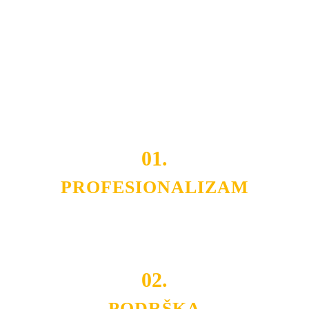
usluga nas izdvajaju od ostalih konkurenata na tržištu.
Razvijamo se i fleksibilni smo na promene tržišta. Tu
smo da i Vama omogućimo da dobijete
VRHUNSKU
OPREMU I USLUGU
po
MINIMALNOJ CENI.
Do tada pogledajte
REFERENCE
, tj. neke od naših
projekata.
01.
PROFESIONALIZAM
Budite i Vi deo prezadovoljnih klijenata sa kojima smo
ostvarili saradnju i održavamo profesionalizam i
poslovnost.
02.
PODRŠKA