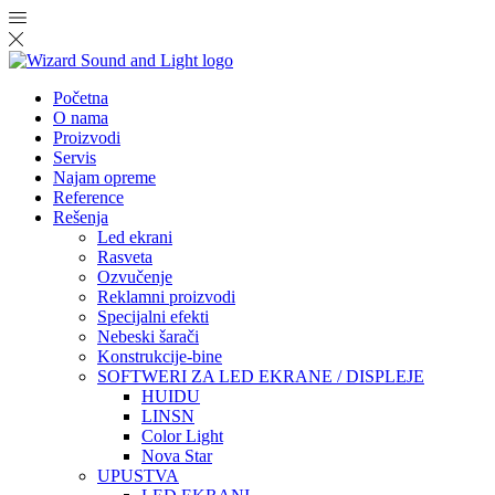
Početna
O nama
Proizvodi
Servis
Najam opreme
Reference
Rešenja
Led ekrani
Rasveta
Ozvučenje
Reklamni proizvodi
Specijalni efekti
Nebeski šarači
Konstrukcije-bine
SOFTWERI ZA LED EKRANE / DISPLEJE
HUIDU
LINSN
Color Light
Nova Star
UPUSTVA