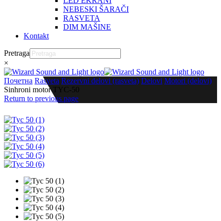
LED EKRANI
NEBESKI ŠARAČI
RASVETA
DIM MAŠINE
Kontakt
Pretraga
×
Почетна
Rasveta
Rezervni delovi (rasveta)
Delovi
Motori (delovi)
Sinhroni motor TYC-50
Return to previous page