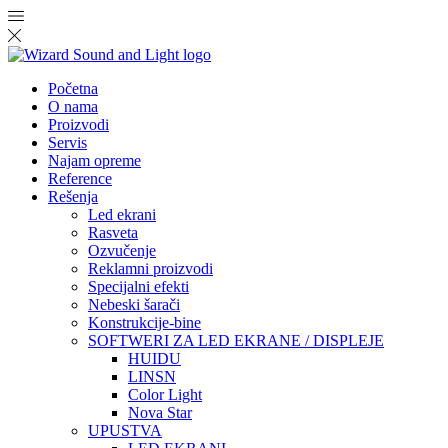
Početna
O nama
Proizvodi
Servis
Najam opreme
Reference
Rešenja
Led ekrani
Rasveta
Ozvučenje
Reklamni proizvodi
Specijalni efekti
Nebeski šarači
Konstrukcije-bine
SOFTWERI ZA LED EKRANE / DISPLEJE
HUIDU
LINSN
Color Light
Nova Star
UPUSTVA