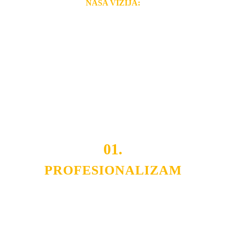
NAŠA VIZIJA:
Naša rešenja, ekonomičnost, kvalitet i brzina pruženih
usluga nas izdvajaju od ostalih konkurenata na tržištu.
Razvijamo se i fleksibilni smo na promene tržišta. Tu
smo da i Vama omogućimo da dobijete
VRHUNSKU
OPREMU I USLUGU
po
MINIMALNOJ CENI.
Do tada pogledajte
REFERENCE
, tj. neke od naših
projekata.
01.
PROFESIONALIZAM
Budite i Vi deo prezadovoljnih klijenata sa kojima smo
ostvarili saradnju i održavamo profesionalizam i
poslovnost.