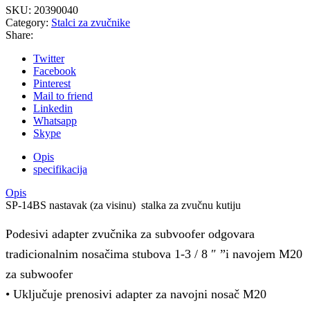
SKU:
20390040
Category:
Stalci za zvučnike
Share:
Twitter
Facebook
Pinterest
Mail to friend
Linkedin
Whatsapp
Skype
Opis
specifikacija
Opis
SP-14BS nastavak (za visinu) stalka za zvučnu kutiju
Podesivi adapter zvučnika za subvoofer odgovara
tradicionalnim nosačima stubova 1-3 / 8 ″ ”i navojem M20
za subwoofer
• Uključuje prenosivi adapter za navojni nosač M20