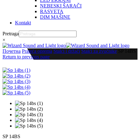
LED EKRANI
NEBESKI ŠARAČI
RASVETA
DIM MAŠINE
Kontakt
Pretraga
×
Почетна
Prateća oprema
Stalci i držači
Stalci za zvučnike
SP 14BS
Return to previous page
SP 14BS